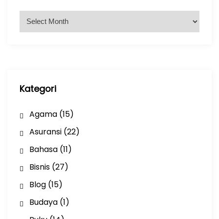
A
r
s
i
p
Kategori
Agama
(15)
Asuransi
(22)
Bahasa
(11)
Bisnis
(27)
Blog
(15)
Budaya
(1)