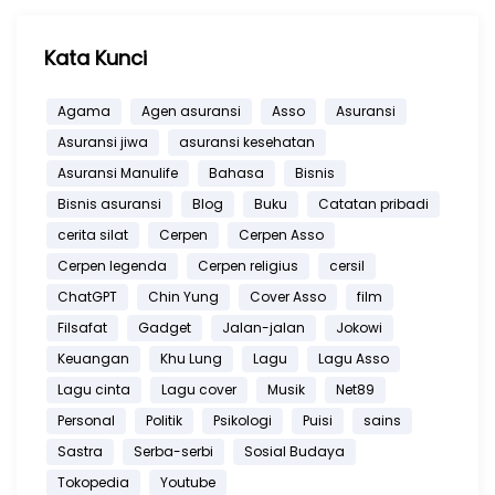
Kata Kunci
Agama
Agen asuransi
Asso
Asuransi
Asuransi jiwa
asuransi kesehatan
Asuransi Manulife
Bahasa
Bisnis
Bisnis asuransi
Blog
Buku
Catatan pribadi
cerita silat
Cerpen
Cerpen Asso
Cerpen legenda
Cerpen religius
cersil
ChatGPT
Chin Yung
Cover Asso
film
Filsafat
Gadget
Jalan-jalan
Jokowi
Keuangan
Khu Lung
Lagu
Lagu Asso
Lagu cinta
Lagu cover
Musik
Net89
Personal
Politik
Psikologi
Puisi
sains
Sastra
Serba-serbi
Sosial Budaya
Tokopedia
Youtube