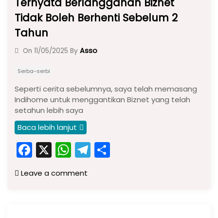
Ternyata Berlangganan Biznet
Tidak Boleh Berhenti Sebelum 2
Tahun
Asso
On
11/05/2025
By
Serba-serbi
Seperti cerita sebelumnya, saya telah memasang
Indihome untuk menggantikan Biznet yang telah
setahun lebih saya
Baca lebih lanjut
F
X
W
T
S
a
h
el
h
Leave a comment
c
a
e
ar
e
ts
gr
e
b
A
a