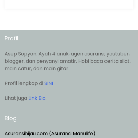
Profil
Asep Sopyan. Ayah 4 anak, agen asuransi, youtuber,
blogger, dan penyanyi amatir. Hobi baca cerita silat,
main catur, dan main gitar.
Profil lengkap di
SINI
Lihat juga
Link Bio
.
Blog
Asuransihijau.com (Asuransi Manulife)