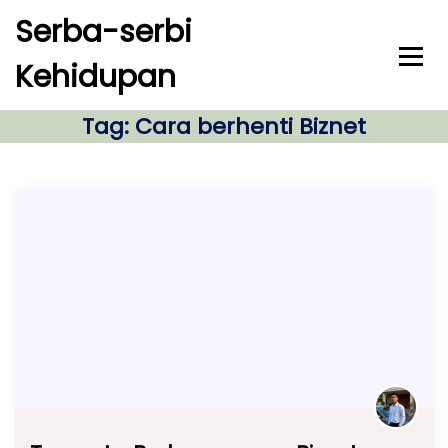
S
Serba-serbi
k
i
Kehidupan
p
t
o
Tag:
Cara berhenti Biznet
c
o
n
t
e
n
t