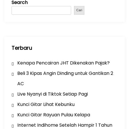
Search
o
p
m
o
p
Cari
k
Terbaru
Kenapa Pencairan JHT Dikenakan Pajak?
Beli 3 Kipas Angin Dinding untuk Gantikan 2
AC
Live Nyanyi di Tiktok Setiap Pagi
Kunci Gitar Lihat Kebunku
Kunci Gitar Rayuan Pulau Kelapa
Internet Indihome Setelah Hampir 1 Tahun