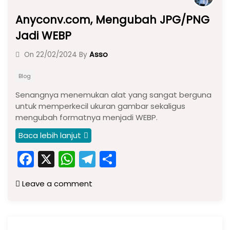
Anyconv.com, Mengubah JPG/PNG
Jadi WEBP
Asso
On
22/02/2024
By
Blog
Senangnya menemukan alat yang sangat berguna
untuk memperkecil ukuran gambar sekaligus
mengubah formatnya menjadi WEBP.
Baca lebih lanjut
F
X
W
T
S
a
h
el
h
Leave a comment
c
a
e
ar
e
ts
gr
e
b
A
a