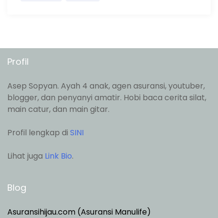
Profil
Asep Sopyan. Ayah 4 anak, agen asuransi, youtuber,
blogger, dan penyanyi amatir. Hobi baca cerita silat,
main catur, dan main gitar.
Profil lengkap di
SINI
Lihat juga
Link Bio
.
Blog
Asuransihijau.com (Asuransi Manulife)