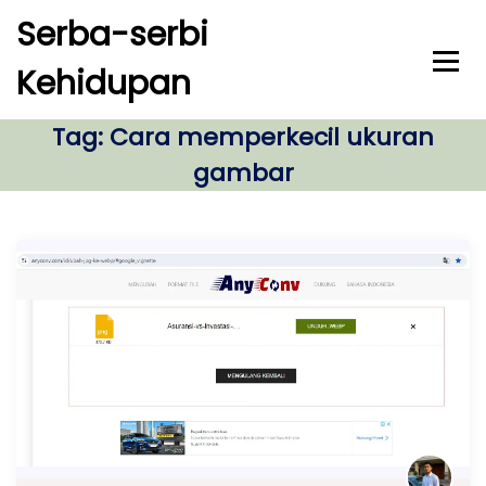
S
Serba-serbi
k
i
Kehidupan
p
t
o
Tag:
Cara memperkecil ukuran
c
gambar
o
n
t
e
n
t