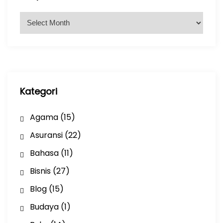
A
r
s
i
p
Kategori
Agama
(15)
Asuransi
(22)
Bahasa
(11)
Bisnis
(27)
Blog
(15)
Budaya
(1)