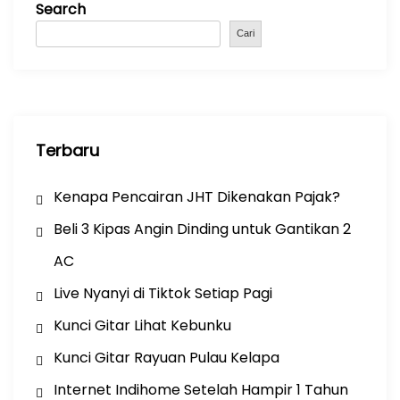
Search
o
p
m
o
p
Cari
k
Terbaru
Kenapa Pencairan JHT Dikenakan Pajak?
Beli 3 Kipas Angin Dinding untuk Gantikan 2
AC
Live Nyanyi di Tiktok Setiap Pagi
Kunci Gitar Lihat Kebunku
Kunci Gitar Rayuan Pulau Kelapa
Internet Indihome Setelah Hampir 1 Tahun