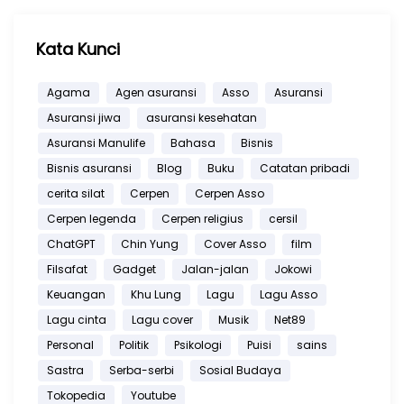
Kata Kunci
Agama
Agen asuransi
Asso
Asuransi
Asuransi jiwa
asuransi kesehatan
Asuransi Manulife
Bahasa
Bisnis
Bisnis asuransi
Blog
Buku
Catatan pribadi
cerita silat
Cerpen
Cerpen Asso
Cerpen legenda
Cerpen religius
cersil
ChatGPT
Chin Yung
Cover Asso
film
Filsafat
Gadget
Jalan-jalan
Jokowi
Keuangan
Khu Lung
Lagu
Lagu Asso
Lagu cinta
Lagu cover
Musik
Net89
Personal
Politik
Psikologi
Puisi
sains
Sastra
Serba-serbi
Sosial Budaya
Tokopedia
Youtube