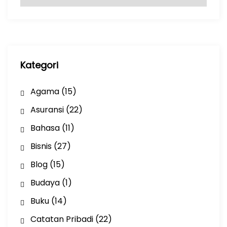
r
s
i
p
Kategori
Agama
(15)
Asuransi
(22)
Bahasa
(11)
Bisnis
(27)
Blog
(15)
Budaya
(1)
Buku
(14)
Catatan Pribadi
(22)