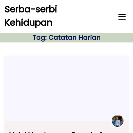
S
Serba-serbi
k
i
Kehidupan
p
t
o
Tag:
Catatan Harian
c
o
n
t
e
n
t