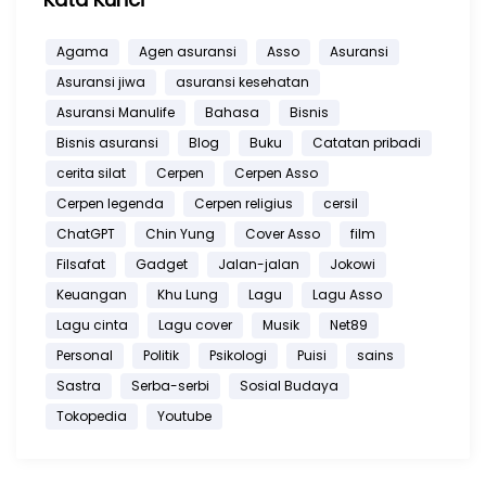
Agama
Agen asuransi
Asso
Asuransi
Asuransi jiwa
asuransi kesehatan
Asuransi Manulife
Bahasa
Bisnis
Bisnis asuransi
Blog
Buku
Catatan pribadi
cerita silat
Cerpen
Cerpen Asso
Cerpen legenda
Cerpen religius
cersil
ChatGPT
Chin Yung
Cover Asso
film
Filsafat
Gadget
Jalan-jalan
Jokowi
Keuangan
Khu Lung
Lagu
Lagu Asso
Lagu cinta
Lagu cover
Musik
Net89
Personal
Politik
Psikologi
Puisi
sains
Sastra
Serba-serbi
Sosial Budaya
Tokopedia
Youtube