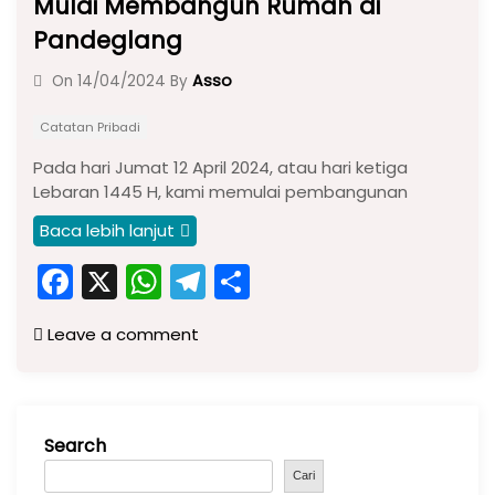
Mulai Membangun Rumah di
Pandeglang
Asso
On
14/04/2024
By
Catatan Pribadi
Pada hari Jumat 12 April 2024, atau hari ketiga
Lebaran 1445 H, kami memulai pembangunan
Baca lebih lanjut
F
X
W
T
S
a
h
el
h
Leave a comment
c
a
e
ar
e
ts
gr
e
b
A
a
Search
o
p
m
o
p
Cari