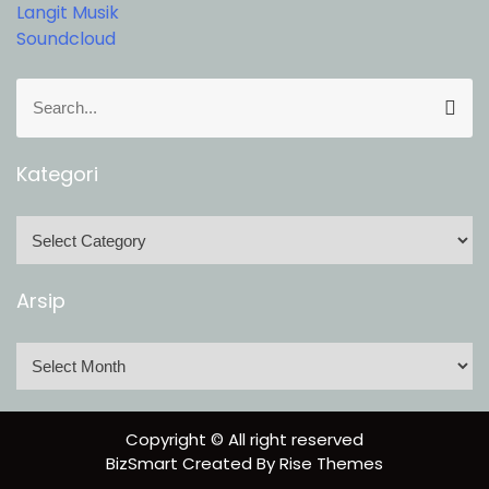
Langit Musik
Soundcloud
S
S
e
e
a
a
r
r
Kategori
c
c
h
h
K
f
a
o
t
Arsip
r
e
:
g
A
o
r
r
s
i
i
Copyright © All right reserved
p
BizSmart
Created By
Rise Themes