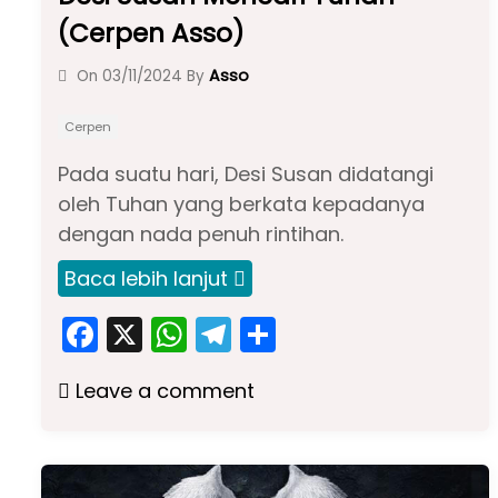
(Cerpen Asso)
Asso
On
03/11/2024
By
Cerpen
Pada suatu hari, Desi Susan didatangi
oleh Tuhan yang berkata kepadanya
dengan nada penuh rintihan.
Baca lebih lanjut
F
X
W
T
S
a
h
el
h
Leave a comment
c
a
e
ar
e
ts
gr
e
b
A
a