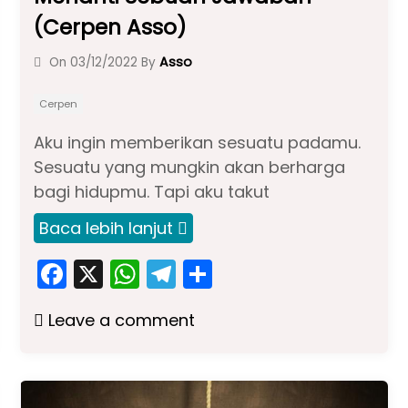
(Cerpen Asso)
Asso
On
03/12/2022
By
Cerpen
Aku ingin memberikan sesuatu padamu.
Sesuatu yang mungkin akan berharga
bagi hidupmu. Tapi aku takut
Baca lebih lanjut
F
X
W
T
S
a
h
el
h
Leave a comment
c
a
e
ar
e
ts
gr
e
b
A
a