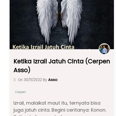
o
p
m
o
p
k
Ketika Izrail Jatuh Cinta (Cerpen
Asso)
Asso
On
30/11/2022
By
Cerpen
Izrail, malaikat maut itu, ternyata bisa
juga jatuh cinta. Begini ceritanya: Konon.