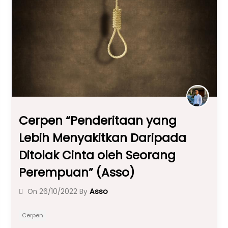
o
p
m
o
p
k
Cerpen “Penderitaan yang
Lebih Menyakitkan Daripada
Ditolak Cinta oleh Seorang
Perempuan” (Asso)
Asso
On
26/10/2022
By
Cerpen