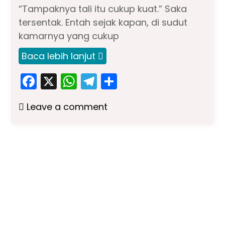
“Tampaknya tali itu cukup kuat.” Saka
tersentak. Entah sejak kapan, di sudut
kamarnya yang cukup
Baca lebih lanjut
F
X
W
T
S
a
h
el
h
Leave a comment
c
a
e
ar
e
ts
gr
e
b
A
a
o
p
m
o
p
k