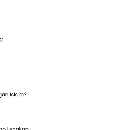
AC
gan Islam?
Hoo Lengkap