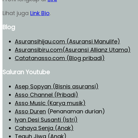
Lihat juga
Link Bio
.
Blog
Asuransihijau.com (Asuransi Manulife)
Asuransibiru.com(Asuransi Allianz Utama)
Catatanasso.com (Blog pribadi)
Saluran Youtube
Asep Sopyan (Bisnis asuransi)
Asso Channel (Pribadi)
Asso Music (Karya musik)
Asso Duren
(Penanaman durian)
Iyan Desi Susanti (Istri)
Cahaya Senja (Anak)
Teguh Jiwa (Anak)