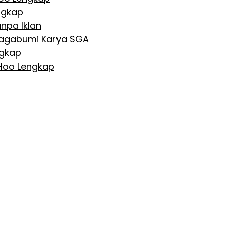
ngkap
npa Iklan
 Nagabumi Karya SGA
ngkap
 Hoo Lengkap