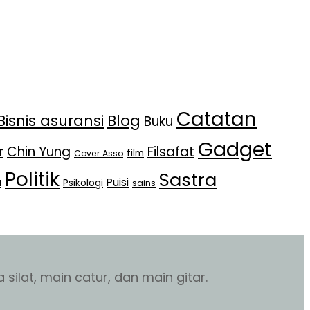
Catatan
Bisnis asuransi
Blog
Buku
Gadget
Chin Yung
Filsafat
T
film
Cover Asso
Politik
Sastra
Puisi
Psikologi
l
sains
silat, main catur, dan main gitar.