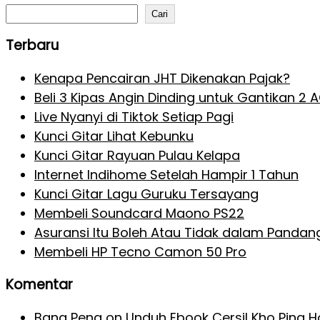
Cari
Terbaru
Kenapa Pencairan JHT Dikenakan Pajak?
Beli 3 Kipas Angin Dinding untuk Gantikan 2 
Live Nyanyi di Tiktok Setiap Pagi
Kunci Gitar Lihat Kebunku
Kunci Gitar Rayuan Pulau Kelapa
Internet Indihome Setelah Hampir 1 Tahun
Kunci Gitar Lagu Guruku Tersayang
Membeli Soundcard Maono PS22
Asuransi Itu Boleh Atau Tidak dalam Pandan
Membeli HP Tecno Camon 50 Pro
Komentar
Bang Pena
on
Unduh Ebook Cersil Kho Ping 