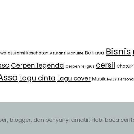
Bisnis
Bahasa
jiwa
asuransi kesehatan
Asuransi Manulife
cersil
sso
Cerpen legenda
ChatGP
Cerpen religius
Asso
Lagu cinta
Lagu cover
Musik
Persona
Net89
r, blogger, dan penyanyi amatir. Hobi baca cerita 