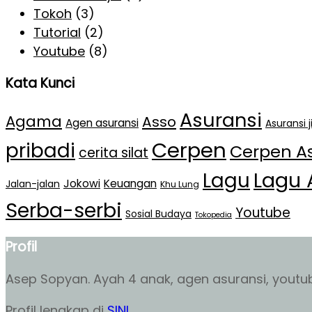
Tokoh
(3)
Tutorial
(2)
Youtube
(8)
Kata Kunci
Asuransi
Agama
Asso
Agen asuransi
Asuransi 
Cerpen
pribadi
Cerpen A
cerita silat
Lagu 
Lagu
Jokowi
Keuangan
Jalan-jalan
Khu Lung
Serba-serbi
Youtube
Sosial Budaya
Tokopedia
Profil
Asep Sopyan. Ayah 4 anak, agen asuransi, youtube
Profil lengkap di
SINI