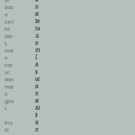
bi
n
bac
si
a
bi
ceri
ru
ta
.c
sila
o
t,
m
mai
(
n
A
cat
s
ur,
ur
dan
a
mai
n
n
si
gita
Al
r.
li
a
Pro
n
fil