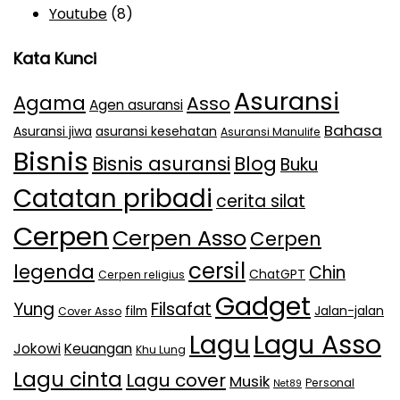
Youtube
(8)
Kata Kunci
Asuransi
Agama
Asso
Agen asuransi
Bahasa
Asuransi jiwa
asuransi kesehatan
Asuransi Manulife
Bisnis
Bisnis asuransi
Blog
Buku
Catatan pribadi
cerita silat
Cerpen
Cerpen Asso
Cerpen
cersil
legenda
Chin
ChatGPT
Cerpen religius
Gadget
Yung
Filsafat
film
Jalan-jalan
Cover Asso
Lagu Asso
Lagu
Jokowi
Keuangan
Khu Lung
Lagu cinta
Lagu cover
Musik
Personal
Net89