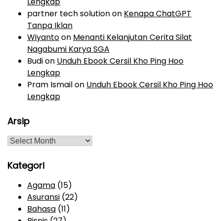
Lengkap
partner tech solution
on
Kenapa ChatGPT
Tanpa Iklan
Wiyanto
on
Menanti Kelanjutan Cerita Silat
Nagabumi Karya SGA
Budi
on
Unduh Ebook Cersil Kho Ping Hoo
Lengkap
Pram Ismail
on
Unduh Ebook Cersil Kho Ping Hoo
Lengkap
Arsip
A
r
s
Kategori
i
Agama
(15)
p
Asuransi
(22)
Bahasa
(11)
Bisnis
(27)