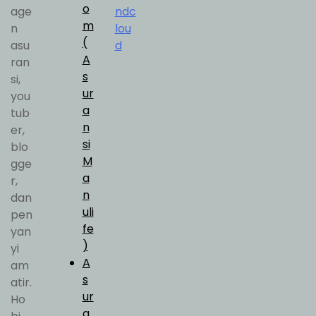
i
o
age
ndc
p
m
n
lou
(
asu
d
A
ran
s
si,
ur
you
a
tub
n
er,
si
blo
M
gge
a
r,
n
dan
uli
pen
fe
yan
)
yi
A
am
s
atir.
ur
Ho
a