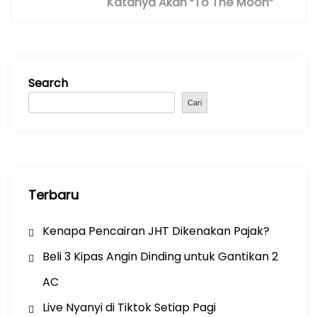
Katanya Akan “To The Moon”
v
i
g
a
Search
t
i
Cari
o
n
Terbaru
Kenapa Pencairan JHT Dikenakan Pajak?
Beli 3 Kipas Angin Dinding untuk Gantikan 2
AC
Live Nyanyi di Tiktok Setiap Pagi