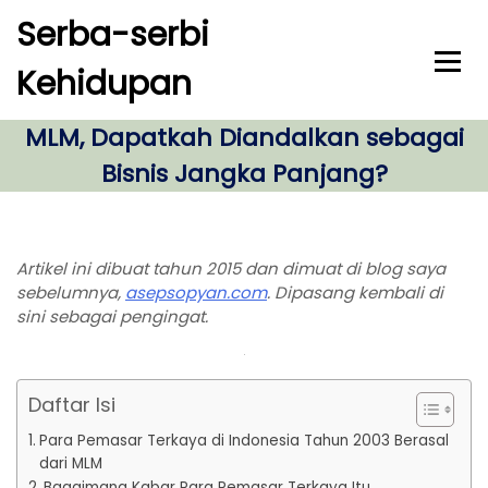
S
Serba-serbi
k
i
Kehidupan
p
t
o
MLM, Dapatkah Diandalkan sebagai
c
Bisnis Jangka Panjang?
o
n
t
e
Artikel ini dibuat tahun 2015 dan dimuat di blog saya
n
sebelumnya,
asepsopyan.com
. Dipasang kembali di
t
sini sebagai pengingat.
Daftar Isi
Para Pemasar Terkaya di Indonesia Tahun 2003 Berasal
dari MLM
Bagaimana Kabar Para Pemasar Terkaya Itu