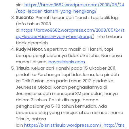
sini:
https://bravo9682.wordpress.com/2008/05/24
/top-leader-tianshi-yang-hengkang/
Susanto
. Pernah keluar dari Tianshi tapi balik lagi
(info tahun 2008
di
https://bravo9682.wordpress.com/2008/05/24/t
op-leader-tianshi-yang-hengkang/
). Info terbaru
tidak diperoleh.
Rudy M Noor
. Sepertinya masih di Tianshi, tapi
berapa penghasilannya tidak diketahui. Namanya
muncul di web
inovasibisnis.com
.
Trisulo
. Keluar dari Tianshi pada 15 Oktober 2011,
pindah ke Furchange tapi tidak lama, lalu pindah
ke Talk Fusion, dan pada tahun 2013 pindah ke
Jeunesse Global. Konon penghasilannya di
Jeunesse sudah mencapai 3M per bulan, hanya
dalam 2 tahun. Patut ditunggu berapa
penghasilannya 5-10 tahun kemudian. Ada
beberapa blog yang merujuk atau memuat nama
Trisulo, antara
lain
https://bisnistrisulo.wordpress.com/
,
http://tris