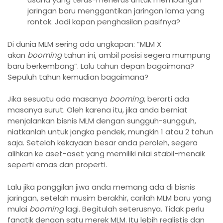
jaringan baru menggantikan jaringan lama yang
rontok. Jadi kapan penghasilan pasifnya?
Di dunia MLM sering ada ungkapan: “MLM X
akan
booming
tahun ini, ambil posisi segera mumpung
baru berkembang”. Lalu tahun depan bagaimana?
Sepuluh tahun kemudian bagaimana?
Jika sesuatu ada masanya
booming
, berarti ada
masanya surut. Oleh karena itu, jika anda berniat
menjalankan bisnis MLM dengan sungguh-sungguh,
niatkanlah untuk jangka pendek, mungkin 1 atau 2 tahun
saja. Setelah kekayaan besar anda peroleh, segera
alihkan ke aset-aset yang memiliki nilai stabil-menaik
seperti emas dan properti.
Lalu jika panggilan jiwa anda memang ada di bisnis
jaringan, setelah musim berakhir, carilah MLM baru yang
mulai
booming
lagi. Begitulah seterusnya. Tidak perlu
fanatik dengan satu merek MLM. Itu lebih realistis dan