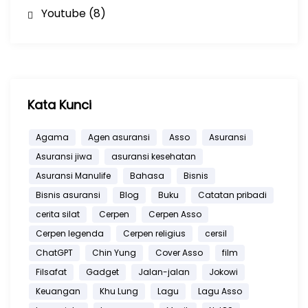
Youtube
(8)
Kata Kunci
Agama
Agen asuransi
Asso
Asuransi
Asuransi jiwa
asuransi kesehatan
Asuransi Manulife
Bahasa
Bisnis
Bisnis asuransi
Blog
Buku
Catatan pribadi
cerita silat
Cerpen
Cerpen Asso
Cerpen legenda
Cerpen religius
cersil
ChatGPT
Chin Yung
Cover Asso
film
Filsafat
Gadget
Jalan-jalan
Jokowi
Keuangan
Khu Lung
Lagu
Lagu Asso