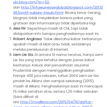
ulo.blog.com/?p=52
,
dan
http://infojeunesseglobal.blogspot.com/2013/
06/profil-sukses-trisulo.html
. Bicara terus-terang,
blognya tidak meyakinkan karena pakai yang
gratisan dan informasinya tidak diperbarui lagi.
Alex IW
. Sepertinya masih di CNI, tapi tidak
didapatkan info berapa penghasilannya saat ini.
Robert Angkasa
. Tidak diketahui kabar terbarunya
apakah masih di MLM atau tidak, setidaknya
melalui penelusuran di internet.
Liem Lie Sia
. Di antara 10 nama teratas, hanya Liem
Lie Sia yang saya ketahui dengan persis kabar
beritanya. Keluar dari perusahaan asuransi
Prudential dengan meninggalkan penghasilan
hampir 400 juta sebulan, tahun 2004 Liem Lie Sia
pindah ke Allianz dan sampai sekarang (2015)
masih di Allianz. Penghasilannya saat ini mencapai
15 miliar setahun atau setara 1,25 miliar sebulan
(bisa dilihat di
sini:
http://myallisya.com/2015/04/16/daftar-