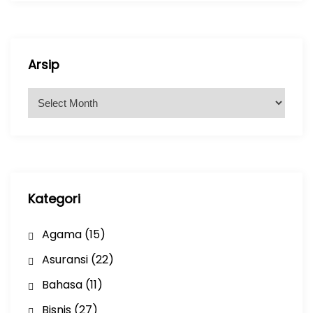
Arsip
A
r
s
i
p
Kategori
Agama
(15)
Asuransi
(22)
Bahasa
(11)
Bisnis
(27)