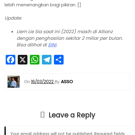
lebih menenangkan bagi pikiran. []
Update:
Liem Lie Sia saat ini (2022) masih di Allianz
dengan penghasilan sekitar 2 miliar per bulan.
Bisa dilihat di
SINI
.
F
X
W
T
S
a
h
el
h
c
a
e
ar
ASSO
On
16/03/2022
By
e
ts
gr
e
b
A
a
o
p
m
Leave a Reply
o
p
k
Your email address will not be published.
Required fields