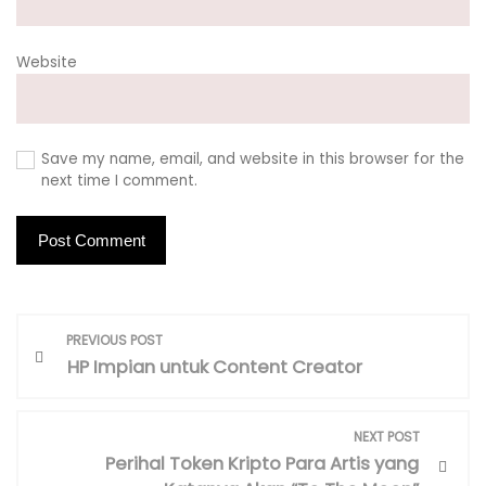
Website
Save my name, email, and website in this browser for the
next time I comment.
P
PREVIOUS POST
o
HP Impian untuk Content Creator
s
t
NEXT POST
n
Perihal Token Kripto Para Artis yang
a