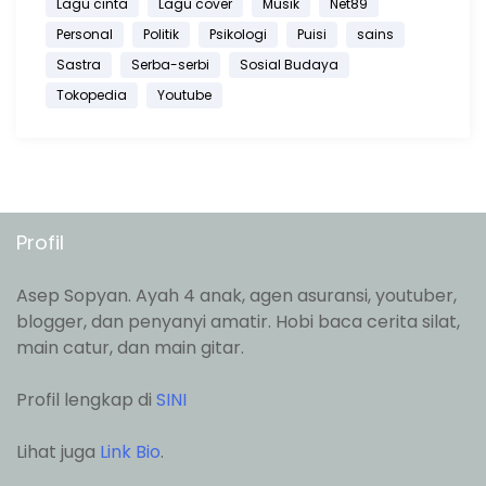
Lagu cinta
Lagu cover
Musik
Net89
Personal
Politik
Psikologi
Puisi
sains
Sastra
Serba-serbi
Sosial Budaya
Tokopedia
Youtube
Profil
Asep Sopyan. Ayah 4 anak, agen asuransi, youtuber,
blogger, dan penyanyi amatir. Hobi baca cerita silat,
main catur, dan main gitar.
Profil lengkap di
SINI
Lihat juga
Link Bio
.