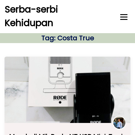
S
Serba-serbi
k
i
Kehidupan
p
t
o
Tag:
Costa True
c
o
n
t
e
n
t