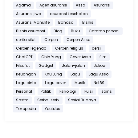
Agama
Agen asuransi
Asso
Asuransi
Asuransi jiwa
asuransi kesehatan
Asuransi Manulife
Bahasa
Bisnis
Bisnis asuransi
Blog
Buku
Catatan pribadi
cerita silat
Cerpen
Cerpen Asso
Cerpen legenda
Cerpen religius
cersil
ChatGPT
Chin Yung
Cover Asso
film
Filsafat
Gadget
Jalan-jalan
Jokowi
Keuangan
Khu Lung
Lagu
Lagu Asso
Lagu cinta
Lagu cover
Musik
Net89
Personal
Politik
Psikologi
Puisi
sains
Sastra
Serba-serbi
Sosial Budaya
Tokopedia
Youtube