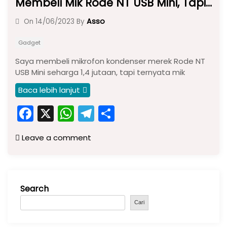
Membeli Mik Rode NT USB Mini, Tapi…
Asso
On
14/06/2023
By
Gadget
Saya membeli mikrofon kondenser merek Rode NT
USB Mini seharga 1,4 jutaan, tapi ternyata mik
Baca lebih lanjut
F
X
W
T
S
a
h
el
h
Leave a comment
c
a
e
ar
e
ts
gr
e
b
A
a
Search
o
p
m
o
p
Cari
k