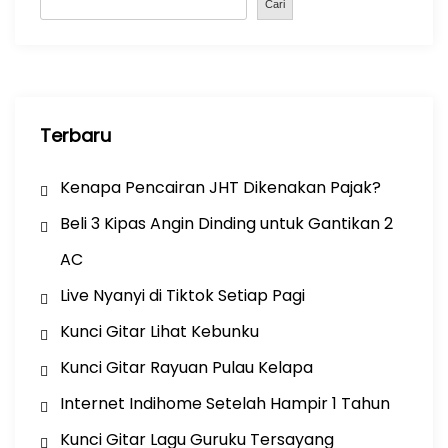
o
p
Cari
k
Terbaru
Kenapa Pencairan JHT Dikenakan Pajak?
Beli 3 Kipas Angin Dinding untuk Gantikan 2
AC
Live Nyanyi di Tiktok Setiap Pagi
Kunci Gitar Lihat Kebunku
Kunci Gitar Rayuan Pulau Kelapa
Internet Indihome Setelah Hampir 1 Tahun
Kunci Gitar Lagu Guruku Tersayang