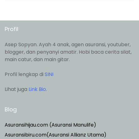
Profil
Asep Sopyan. Ayah 4 anak, agen asuransi, youtuber,
blogger, dan penyanyi amatir. Hobi baca cerita silat,
main catur, dan main gitar.
Profil lengkap di
SINI
Lihat juga
Link Bio
.
Blog
Asuransihijau.com (Asuransi Manulife)
Asuransibiru.com(Asuransi Allianz Utama)