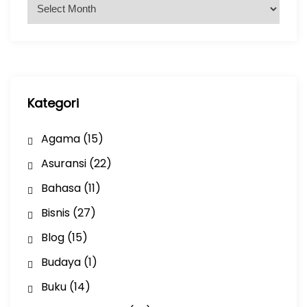
A
r
s
i
p
Kategori
Agama
(15)
Asuransi
(22)
Bahasa
(11)
Bisnis
(27)
Blog
(15)
Budaya
(1)
Buku
(14)