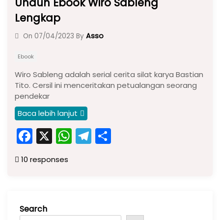
Unduh Ebook Wiro Sableng
Lengkap
Asso
On
07/04/2023
By
Ebook
Wiro Sableng adalah serial cerita silat karya Bastian
Tito. Cersil ini menceritakan petualangan seorang
pendekar
Baca lebih lanjut
F
X
W
T
S
a
h
el
h
10 responses
c
a
e
ar
e
ts
gr
e
b
A
a
Search
o
p
m