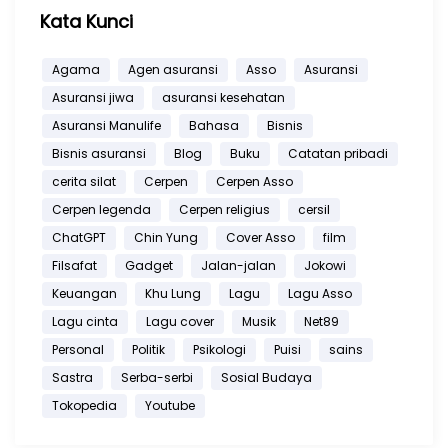
Kata Kunci
Agama
Agen asuransi
Asso
Asuransi
Asuransi jiwa
asuransi kesehatan
Asuransi Manulife
Bahasa
Bisnis
Bisnis asuransi
Blog
Buku
Catatan pribadi
cerita silat
Cerpen
Cerpen Asso
Cerpen legenda
Cerpen religius
cersil
ChatGPT
Chin Yung
Cover Asso
film
Filsafat
Gadget
Jalan-jalan
Jokowi
Keuangan
Khu Lung
Lagu
Lagu Asso
Lagu cinta
Lagu cover
Musik
Net89
Personal
Politik
Psikologi
Puisi
sains
Sastra
Serba-serbi
Sosial Budaya
Tokopedia
Youtube