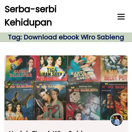
S
Serba-serbi
k
i
Kehidupan
p
t
o
Tag:
Download ebook Wiro Sableng
c
o
n
t
e
n
t