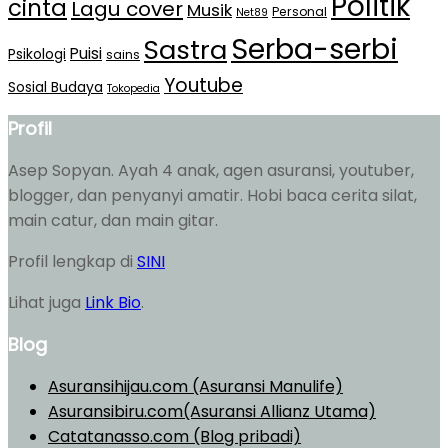
Politik
cinta
Lagu cover
Musik
Personal
Net89
Serba-serbi
Sastra
Puisi
Psikologi
sains
Youtube
Sosial Budaya
Tokopedia
Profil
Asep Sopyan. Ayah 4 anak, agen asuransi, youtuber,
blogger, dan penyanyi amatir. Hobi baca cerita silat,
main catur, dan main gitar.
Profil lengkap di
SINI
Lihat juga
Link Bio
.
Blog
Asuransihijau.com (Asuransi Manulife)
Asuransibiru.com(Asuransi Allianz Utama)
Catatanasso.com (Blog pribadi)