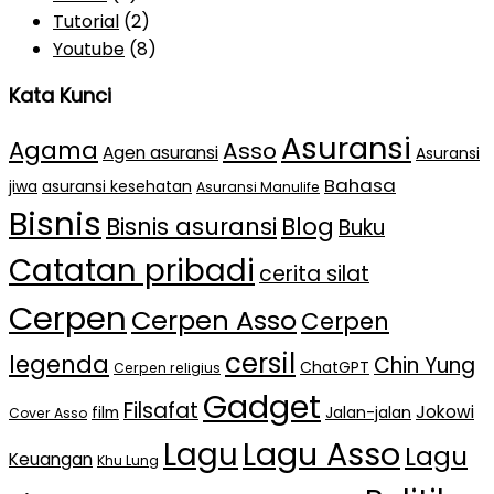
Tutorial
(2)
Youtube
(8)
Kata Kunci
Asuransi
Agama
Asso
Agen asuransi
Asuransi
Bahasa
jiwa
asuransi kesehatan
Asuransi Manulife
Bisnis
Bisnis asuransi
Blog
Buku
Catatan pribadi
cerita silat
Cerpen
Cerpen Asso
Cerpen
cersil
legenda
Chin Yung
ChatGPT
Cerpen religius
Gadget
Filsafat
Jokowi
film
Jalan-jalan
Cover Asso
Lagu Asso
Lagu
Lagu
Keuangan
Khu Lung