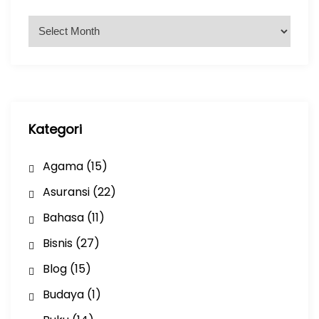
A
r
s
i
p
Kategori
Agama
(15)
Asuransi
(22)
Bahasa
(11)
Bisnis
(27)
Blog
(15)
Budaya
(1)