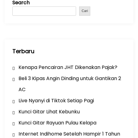
Search
o
p
m
o
p
Cari
k
Terbaru
Kenapa Pencairan JHT Dikenakan Pajak?
Beli 3 Kipas Angin Dinding untuk Gantikan 2
AC
Live Nyanyi di Tiktok Setiap Pagi
Kunci Gitar Lihat Kebunku
Kunci Gitar Rayuan Pulau Kelapa
Internet Indihome Setelah Hampir 1 Tahun