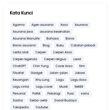
Kata Kunci
Agama
Agen asuransi
Asso
Asuransi
Asuransi jiwa
asuransi kesehatan
Asuransi Manulife
Bahasa
Bisnis
Bisnis asuransi
Blog
Buku
Catatan pribadi
cerita silat
Cerpen
Cerpen Asso
Cerpen legenda
Cerpen religius
cersil
ChatGPT
Chin Yung
Cover Asso
film
Filsafat
Gadget
Jalan-jalan
Jokowi
Keuangan
Khu Lung
Lagu
Lagu Asso
Lagu cinta
Lagu cover
Musik
Net89
Personal
Politik
Psikologi
Puisi
sains
Sastra
Serba-serbi
Sosial Budaya
Tokopedia
Youtube