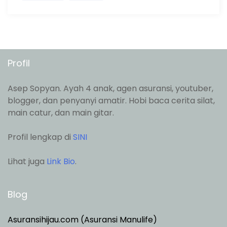
Profil
Asep Sopyan. Ayah 4 anak, agen asuransi, youtuber,
blogger, dan penyanyi amatir. Hobi baca cerita silat,
main catur, dan main gitar.
Profil lengkap di
SINI
Lihat juga
Link Bio
.
Blog
Asuransihijau.com (Asuransi Manulife)