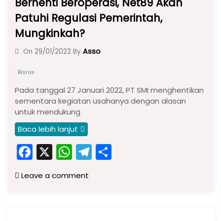
Berhenti Beroperasi, Net89 Akan
Patuhi Regulasi Pemerintah,
Mungkinkah?
Asso
On
29/01/2022
By
Bisnis
Pada tanggal 27 Januari 2022, PT SMI menghentikan
sementara kegiatan usahanya dengan alasan
untuk mendukung
Baca lebih lanjut
F
X
W
T
S
a
h
el
h
Leave a comment
c
a
e
ar
e
ts
gr
e
b
A
a