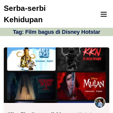
S
Serba-serbi
k
i
Kehidupan
p
t
o
Tag:
Film bagus di Disney Hotstar
c
o
n
t
e
n
t