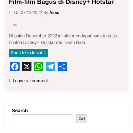
Film-film Bagus di Disney+ Hotstar
Asso
On
07/12/2022
By
Film
Di bulan Desember 2022 ini aku mendapat hadiah gratis
nonton Disney+ Hotstar dari Kartu Halo
Baca lebih lanjut
F
X
W
T
S
a
h
el
h
Leave a comment
c
at
e
ar
e
s
gr
e
b
A
a
Search
o
p
m
Cari
o
p