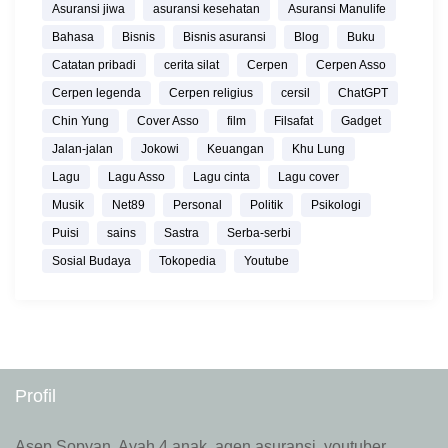
Asuransi jiwa
asuransi kesehatan
Asuransi Manulife
Bahasa
Bisnis
Bisnis asuransi
Blog
Buku
Catatan pribadi
cerita silat
Cerpen
Cerpen Asso
Cerpen legenda
Cerpen religius
cersil
ChatGPT
Chin Yung
Cover Asso
film
Filsafat
Gadget
Jalan-jalan
Jokowi
Keuangan
Khu Lung
Lagu
Lagu Asso
Lagu cinta
Lagu cover
Musik
Net89
Personal
Politik
Psikologi
Puisi
sains
Sastra
Serba-serbi
Sosial Budaya
Tokopedia
Youtube
Profil
Asep Sopyan. Ayah 4 anak, agen asuransi, youtuber,