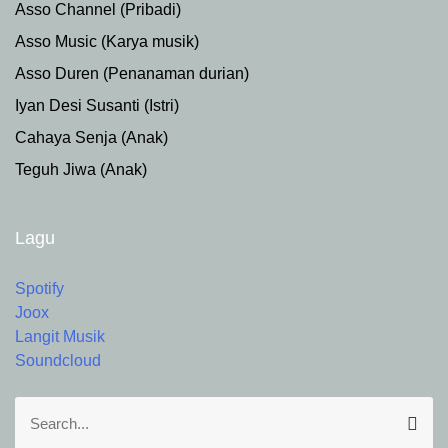
Asso Channel (Pribadi)
Asso Music (Karya musik)
Asso Duren
(Penanaman durian)
Iyan Desi Susanti (Istri)
Cahaya Senja (Anak)
Teguh Jiwa (Anak)
Lagu
Spotify
Joox
Langit Musik
Soundcloud
S
S
e
e