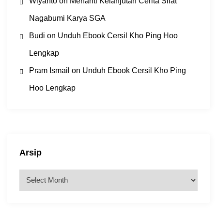
Wiyanto
on
Menanti Kelanjutan Cerita Silat
Nagabumi Karya SGA
Budi
on
Unduh Ebook Cersil Kho Ping Hoo
Lengkap
Pram Ismail
on
Unduh Ebook Cersil Kho Ping
Hoo Lengkap
Arsip
A
r
s
i