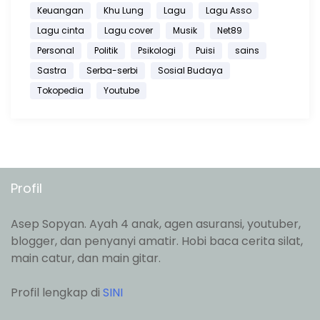
Keuangan
Khu Lung
Lagu
Lagu Asso
Lagu cinta
Lagu cover
Musik
Net89
Personal
Politik
Psikologi
Puisi
sains
Sastra
Serba-serbi
Sosial Budaya
Tokopedia
Youtube
Profil
Asep Sopyan. Ayah 4 anak, agen asuransi, youtuber,
blogger, dan penyanyi amatir. Hobi baca cerita silat,
main catur, dan main gitar.
Profil lengkap di
SINI