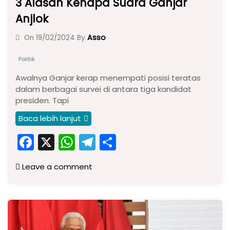
3 Alasan Kenapa Suara Ganjar
Anjlok
Asso
On
19/02/2024
By
Politik
Awalnya Ganjar kerap menempati posisi teratas
dalam berbagai survei di antara tiga kandidat
presiden. Tapi
Baca lebih lanjut
F
X
W
T
S
a
h
el
h
Leave a comment
c
a
e
ar
e
ts
gr
e
b
A
a
o
p
m