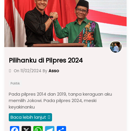
o
p
k
Pilihanku di Pilpres 2024
Asso
On
11/02/2024
By
Politik
Pada pilpres 2014 dan 2019, tanpa keraguan aku
memilih Jokowi. Pada pilpres 2024, meski
keyakinanku
Baca lebih lanjut
F
X
W
T
S