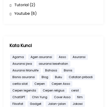
Tutorial
(2)
Youtube
(8)
Kata Kunci
Agama
Agen asuransi
Asso
Asuransi
Asuransi jiwa
asuransi kesehatan
Asuransi Manulife
Bahasa
Bisnis
Bisnis asuransi
Blog
Buku
Catatan pribadi
cerita silat
Cerpen
Cerpen Asso
Cerpen legenda
Cerpen religius
cersil
ChatGPT
Chin Yung
Cover Asso
film
Filsafat
Gadget
Jalan-jalan
Jokowi