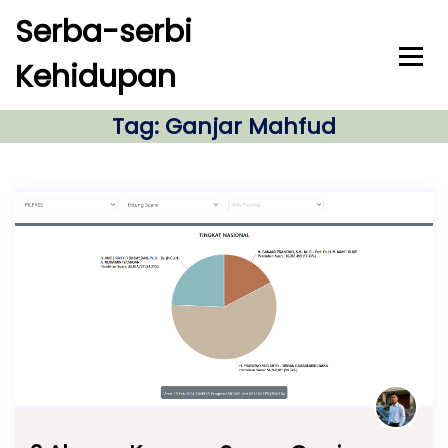
S
Serba-serbi
k
i
Kehidupan
p
t
o
Tag:
Ganjar Mahfud
c
o
n
t
e
n
t