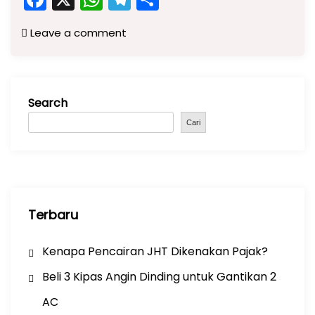
a
h
el
h
Leave a comment
c
a
e
ar
e
ts
gr
e
b
A
a
Search
o
p
m
o
p
Cari
k
Terbaru
Kenapa Pencairan JHT Dikenakan Pajak?
Beli 3 Kipas Angin Dinding untuk Gantikan 2
AC