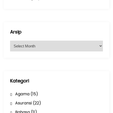
Arsip
A
r
s
i
p
Kategori
Agama
(15)
Asuransi
(22)
Bahasa
(11)