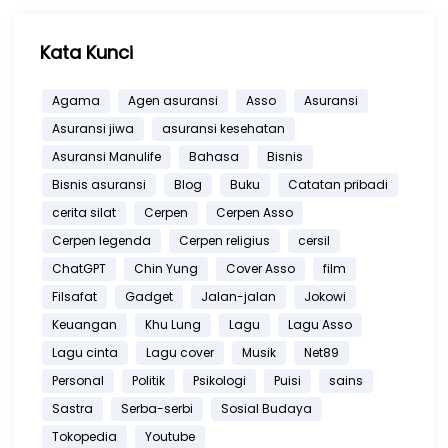
Kata Kunci
Agama
Agen asuransi
Asso
Asuransi
Asuransi jiwa
asuransi kesehatan
Asuransi Manulife
Bahasa
Bisnis
Bisnis asuransi
Blog
Buku
Catatan pribadi
cerita silat
Cerpen
Cerpen Asso
Cerpen legenda
Cerpen religius
cersil
ChatGPT
Chin Yung
Cover Asso
film
Filsafat
Gadget
Jalan-jalan
Jokowi
Keuangan
Khu Lung
Lagu
Lagu Asso
Lagu cinta
Lagu cover
Musik
Net89
Personal
Politik
Psikologi
Puisi
sains
Sastra
Serba-serbi
Sosial Budaya
Tokopedia
Youtube