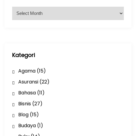
A
r
s
i
p
Kategori
Agama
(15)
Asuransi
(22)
Bahasa
(11)
Bisnis
(27)
Blog
(15)
Budaya
(1)