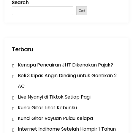
Search
o
p
m
o
p
Cari
k
Terbaru
Kenapa Pencairan JHT Dikenakan Pajak?
Beli 3 Kipas Angin Dinding untuk Gantikan 2
AC
Live Nyanyi di Tiktok Setiap Pagi
Kunci Gitar Lihat Kebunku
Kunci Gitar Rayuan Pulau Kelapa
Internet Indihome Setelah Hampir 1 Tahun