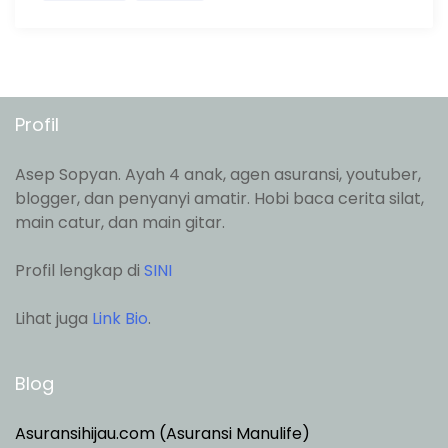
Profil
Asep Sopyan. Ayah 4 anak, agen asuransi, youtuber,
blogger, dan penyanyi amatir. Hobi baca cerita silat,
main catur, dan main gitar.
Profil lengkap di
SINI
Lihat juga
Link Bio
.
Blog
Asuransihijau.com (Asuransi Manulife)