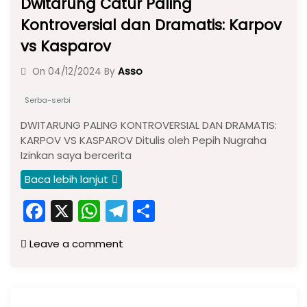
Dwitarung Catur Paling
Kontroversial dan Dramatis: Karpov
vs Kasparov
Asso
On
04/12/2024
By
Serba-serbi
DWITARUNG PALING KONTROVERSIAL DAN DRAMATIS:
KARPOV VS KASPAROV Ditulis oleh Pepih Nugraha
Izinkan saya bercerita
Baca lebih lanjut
F
X
W
T
S
a
h
el
h
Leave a comment
c
a
e
ar
e
ts
gr
e
b
A
a