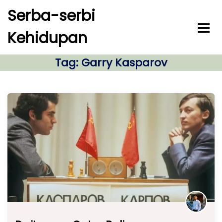
S
Serba-serbi
k
i
Kehidupan
p
t
o
Tag:
Garry Kasparov
c
o
n
t
e
n
t