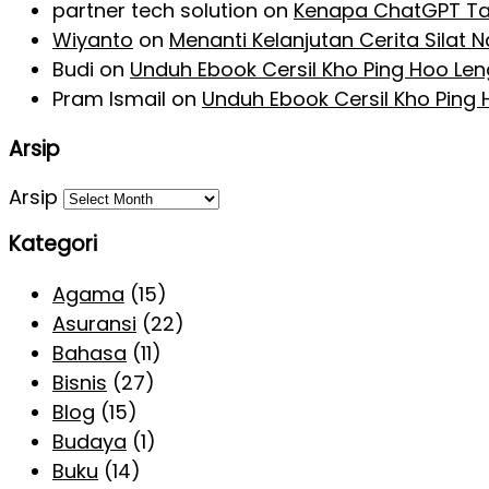
partner tech solution
on
Kenapa ChatGPT Ta
Wiyanto
on
Menanti Kelanjutan Cerita Silat
Budi
on
Unduh Ebook Cersil Kho Ping Hoo Le
Pram Ismail
on
Unduh Ebook Cersil Kho Ping
Arsip
Arsip
Kategori
Agama
(15)
Asuransi
(22)
Bahasa
(11)
Bisnis
(27)
Blog
(15)
Budaya
(1)
Buku
(14)