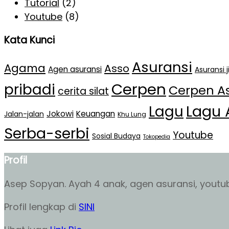
Tutorial
(2)
Youtube
(8)
Kata Kunci
Asuransi
Agama
Asso
Agen asuransi
Asuransi 
Cerpen
pribadi
Cerpen A
cerita silat
Lagu 
Lagu
Jokowi
Keuangan
Jalan-jalan
Khu Lung
Serba-serbi
Youtube
Sosial Budaya
Tokopedia
Profil
Asep Sopyan. Ayah 4 anak, agen asuransi, youtube
Profil lengkap di
SINI