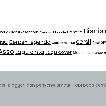
Bisnis
Bahasa
jiwa
asuransi kesehatan
Asuransi Manulife
cersil
sso
Cerpen legenda
ChatGP
Cerpen religius
Asso
Lagu cinta
Lagu cover
Musik
Persona
Net89
r, blogger, dan penyanyi amatir. Hobi baca cerita 