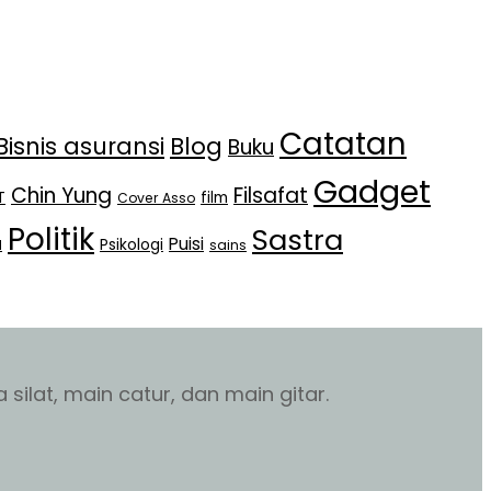
Catatan
Bisnis asuransi
Blog
Buku
Gadget
Chin Yung
Filsafat
T
film
Cover Asso
Politik
Sastra
Puisi
Psikologi
l
sains
silat, main catur, dan main gitar.