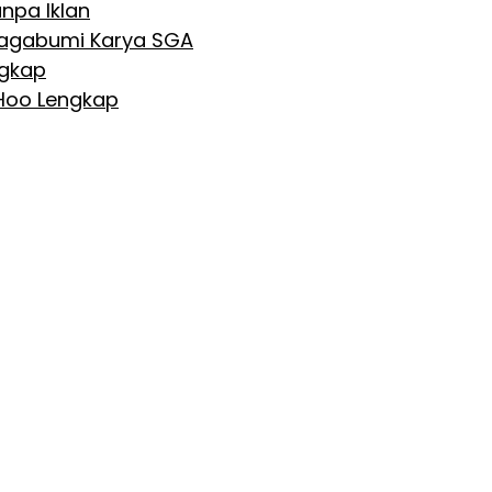
npa Iklan
 Nagabumi Karya SGA
ngkap
 Hoo Lengkap