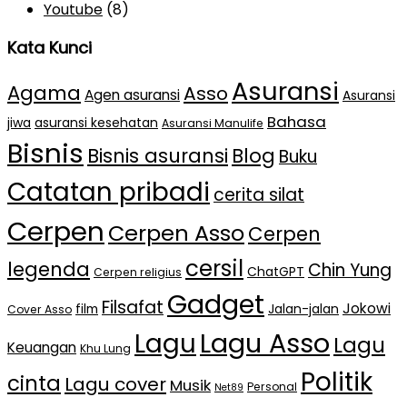
Youtube
(8)
Kata Kunci
Asuransi
Agama
Asso
Agen asuransi
Asuransi
Bahasa
jiwa
asuransi kesehatan
Asuransi Manulife
Bisnis
Bisnis asuransi
Blog
Buku
Catatan pribadi
cerita silat
Cerpen
Cerpen Asso
Cerpen
cersil
legenda
Chin Yung
ChatGPT
Cerpen religius
Gadget
Filsafat
Jokowi
film
Jalan-jalan
Cover Asso
Lagu Asso
Lagu
Lagu
Keuangan
Khu Lung
Politik
cinta
Lagu cover
Musik
Personal
Net89