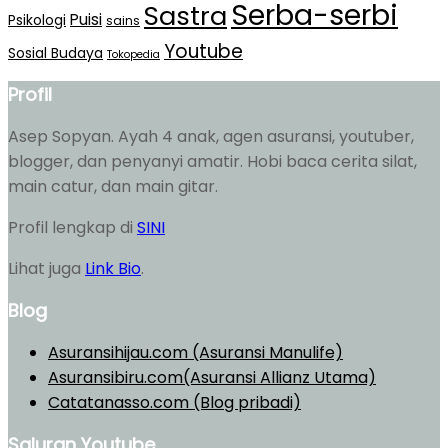
Serba-serbi
Sastra
Puisi
Psikologi
sains
Youtube
Sosial Budaya
Tokopedia
Profil
Asep Sopyan. Ayah 4 anak, agen asuransi, youtuber,
blogger, dan penyanyi amatir. Hobi baca cerita silat,
main catur, dan main gitar.
Profil lengkap di
SINI
Lihat juga
Link Bio
.
Blog
Asuransihijau.com (Asuransi Manulife)
Asuransibiru.com(Asuransi Allianz Utama)
Catatanasso.com (Blog pribadi)
Saluran Youtube