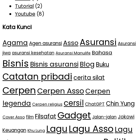
Tutorial
(2)
Youtube
(8)
Kata Kunci
Asuransi
Agama
Asso
Agen asuransi
Asuransi
Bahasa
jiwa
asuransi kesehatan
Asuransi Manulife
Bisnis
Bisnis asuransi
Blog
Buku
Catatan pribadi
cerita silat
Cerpen
Cerpen Asso
Cerpen
cersil
legenda
Chin Yung
ChatGPT
Cerpen religius
Gadget
Filsafat
Jokowi
film
Jalan-jalan
Cover Asso
Lagu Asso
Lagu
Lagu
Keuangan
Khu Lung