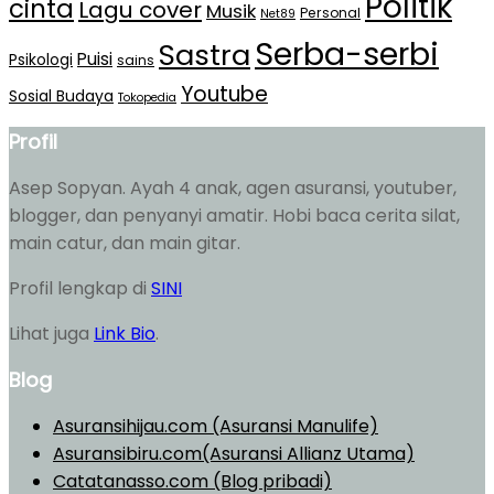
Politik
cinta
Lagu cover
Musik
Personal
Net89
Serba-serbi
Sastra
Puisi
Psikologi
sains
Youtube
Sosial Budaya
Tokopedia
Profil
Asep Sopyan. Ayah 4 anak, agen asuransi, youtuber,
blogger, dan penyanyi amatir. Hobi baca cerita silat,
main catur, dan main gitar.
Profil lengkap di
SINI
Lihat juga
Link Bio
.
Blog
Asuransihijau.com (Asuransi Manulife)
Asuransibiru.com(Asuransi Allianz Utama)
Catatanasso.com (Blog pribadi)