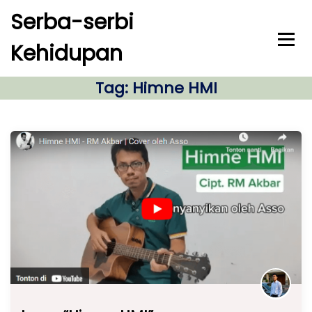
S
Serba-serbi
k
i
Kehidupan
p
t
o
Tag:
Himne HMI
c
o
n
t
e
n
t