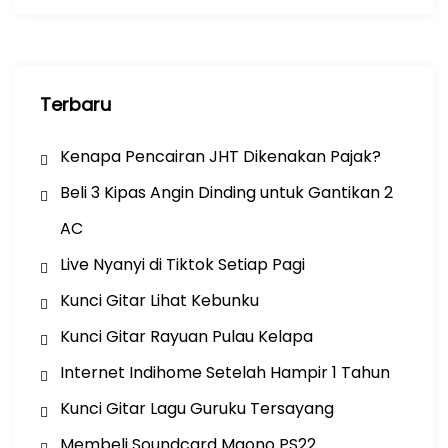
k
Terbaru
Kenapa Pencairan JHT Dikenakan Pajak?
Beli 3 Kipas Angin Dinding untuk Gantikan 2
AC
Live Nyanyi di Tiktok Setiap Pagi
Kunci Gitar Lihat Kebunku
Kunci Gitar Rayuan Pulau Kelapa
Internet Indihome Setelah Hampir 1 Tahun
Kunci Gitar Lagu Guruku Tersayang
Membeli Soundcard Maono PS22