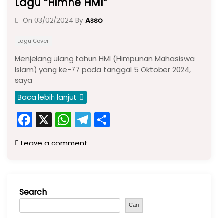
Lagu “Himne HMI”
Asso
On
03/02/2024
By
Lagu Cover
Menjelang ulang tahun HMI (Himpunan Mahasiswa
Islam) yang ke-77 pada tanggal 5 Oktober 2024,
saya
Baca lebih lanjut
F
X
W
T
S
a
h
el
h
Leave a comment
c
a
e
ar
e
ts
gr
e
b
A
a
Search
o
p
m
o
p
Cari