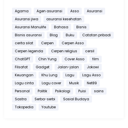
Agama
Agen asuransi
Asso
Asuransi
Asuransi jiwa
asuransi kesehatan
Asuransi Manulife
Bahasa
Bisnis
Bisnis asuransi
Blog
Buku
Catatan pribadi
cerita silat
Cerpen
Cerpen Asso
Cerpen legenda
Cerpen religius
cersil
ChatGPT
Chin Yung
Cover Asso
film
Filsafat
Gadget
Jalan-jalan
Jokowi
Keuangan
Khu Lung
Lagu
Lagu Asso
Lagu cinta
Lagu cover
Musik
Net89
Personal
Politik
Psikologi
Puisi
sains
Sastra
Serba-serbi
Sosial Budaya
Tokopedia
Youtube