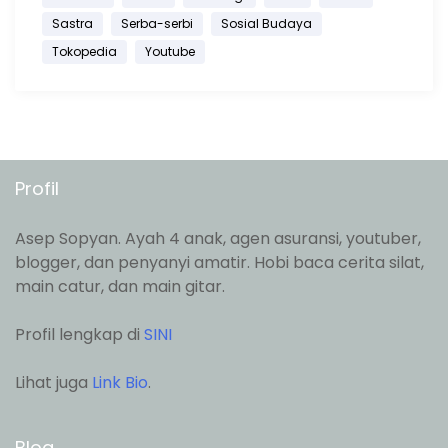
Sastra
Serba-serbi
Sosial Budaya
Tokopedia
Youtube
Profil
Asep Sopyan. Ayah 4 anak, agen asuransi, youtuber,
blogger, dan penyanyi amatir. Hobi baca cerita silat,
main catur, dan main gitar.
Profil lengkap di
SINI
Lihat juga
Link Bio
.
Blog