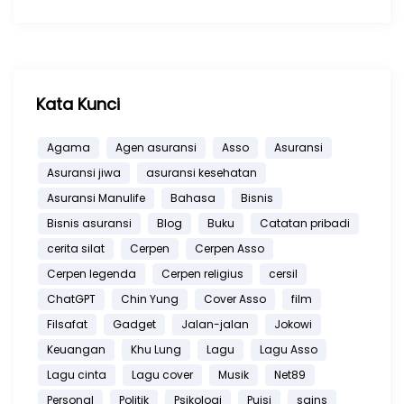
Kata Kunci
Agama
Agen asuransi
Asso
Asuransi
Asuransi jiwa
asuransi kesehatan
Asuransi Manulife
Bahasa
Bisnis
Bisnis asuransi
Blog
Buku
Catatan pribadi
cerita silat
Cerpen
Cerpen Asso
Cerpen legenda
Cerpen religius
cersil
ChatGPT
Chin Yung
Cover Asso
film
Filsafat
Gadget
Jalan-jalan
Jokowi
Keuangan
Khu Lung
Lagu
Lagu Asso
Lagu cinta
Lagu cover
Musik
Net89
Personal
Politik
Psikologi
Puisi
sains