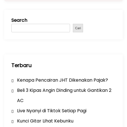
e
ts
gr
e
b
A
a
Search
o
p
m
o
p
Cari
k
Terbaru
Kenapa Pencairan JHT Dikenakan Pajak?
Beli 3 Kipas Angin Dinding untuk Gantikan 2
AC
Live Nyanyi di Tiktok Setiap Pagi
Kunci Gitar Lihat Kebunku