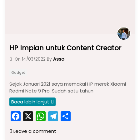
HP Impian untuk Content Creator
Asso
On
14/03/2022
By
Gadget
Sejak Januari 2021 saya memakai HP merek Xiaomi
Redmi Note 9 Pro. Sudah satu tahun
Baca lebih lanjut
F
X
W
T
S
a
h
el
h
Leave a comment
c
a
e
ar