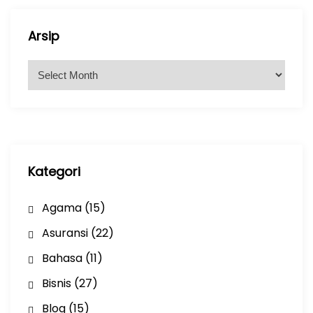
Arsip
A
r
s
i
p
Kategori
Agama
(15)
Asuransi
(22)
Bahasa
(11)
Bisnis
(27)
Blog
(15)