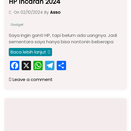
HP Incaran 2024
Asso
On
02/10/2024
By
Gadget
Saya ingin ganti HP, tapi belum ada uangnya. Jadi
sementara saya hanya bisa nontonin beberapa
Baca lebih lanjut
F
X
W
T
S
a
h
el
h
Leave a comment
c
a
e
ar
e
ts
gr
e
b
A
a
o
p
m
o
p
k