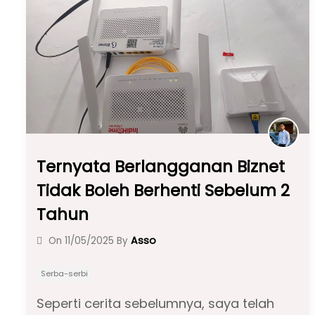
o
p
m
o
p
k
Ternyata Berlangganan Biznet
Tidak Boleh Berhenti Sebelum 2
Tahun
Asso
On
11/05/2025
By
Serba-serbi
Seperti cerita sebelumnya, saya telah