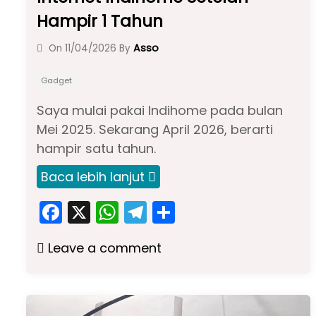
Hampir 1 Tahun
Asso
On
11/04/2026
By
Gadget
Saya mulai pakai Indihome pada bulan
Mei 2025. Sekarang April 2026, berarti
hampir satu tahun.
Baca lebih lanjut
F
X
W
T
S
a
h
el
h
Leave a comment
c
a
e
ar
e
ts
gr
e
b
A
a