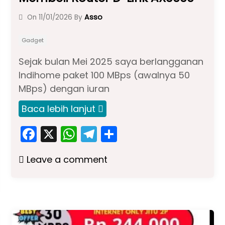
Asso
On
11/01/2026
By
Gadget
Sejak bulan Mei 2025 saya berlangganan
Indihome paket 100 MBps (awalnya 50
MBps) dengan iuran
Baca lebih lanjut
F
X
W
T
S
a
h
el
h
Leave a comment
c
a
e
ar
e
ts
gr
e
b
A
a
o
p
m