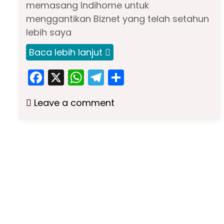
memasang Indihome untuk
menggantikan Biznet yang telah setahun
lebih saya
Baca lebih lanjut
F
X
W
T
S
a
h
el
h
Leave a comment
c
a
e
ar
e
ts
gr
e
b
A
a
o
p
m
o
p
k