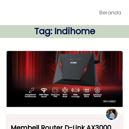
Beranda
Tag:
Indihome
Membeli Router D-Link AX3000