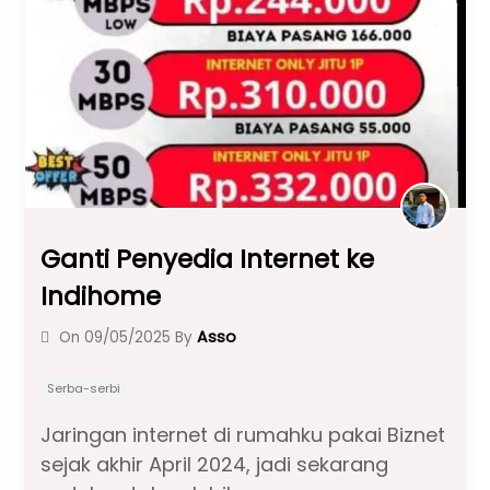
o
p
k
Ganti Penyedia Internet ke
Indihome
Asso
On
09/05/2025
By
Serba-serbi
Jaringan internet di rumahku pakai Biznet
sejak akhir April 2024, jadi sekarang