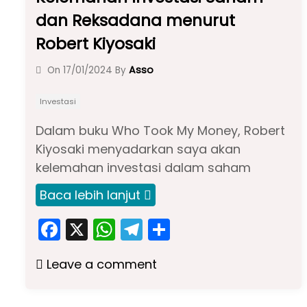
dan Reksadana menurut
Robert Kiyosaki
Asso
On
17/01/2024
By
Investasi
Dalam buku Who Took My Money, Robert
Kiyosaki menyadarkan saya akan
kelemahan investasi dalam saham
Baca lebih lanjut
F
X
W
T
S
a
h
el
h
Leave a comment
c
a
e
ar
e
ts
gr
e