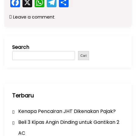
F
X
W
T
S
a
h
el
h
Leave a comment
c
a
e
ar
e
ts
gr
e
b
A
a
Search
o
p
m
o
p
Cari
k
Terbaru
Kenapa Pencairan JHT Dikenakan Pajak?
Beli 3 Kipas Angin Dinding untuk Gantikan 2
AC