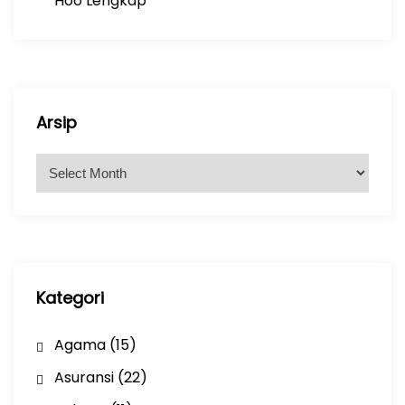
Hoo Lengkap
Arsip
A
r
s
i
p
Kategori
Agama
(15)
Asuransi
(22)