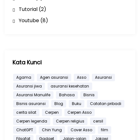
Tutorial
(2)
Youtube
(8)
Kata Kunci
Agama
Agen asuransi
Asso
Asuransi
Asuransi jiwa
asuransi kesehatan
Asuransi Manulife
Bahasa
Bisnis
Bisnis asuransi
Blog
Buku
Catatan pribadi
cerita silat
Cerpen
Cerpen Asso
Cerpen legenda
Cerpen religius
cersil
ChatGPT
Chin Yung
Cover Asso
film
Filsafat
Gadget
Jalan-jalan
Jokowi