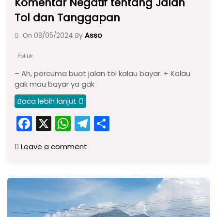
Komentar Negatif tentang Jalan
Tol dan Tanggapan
Asso
On
08/05/2024
By
Politik
– Ah, percuma buat jalan tol kalau bayar. + Kalau
gak mau bayar ya gak
Baca lebih lanjut
F
X
W
T
S
a
h
el
h
Leave a comment
c
a
e
ar
e
ts
gr
e
b
A
a
o
p
m
o
p