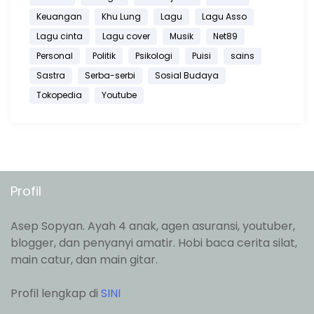
Keuangan
Khu Lung
Lagu
Lagu Asso
Lagu cinta
Lagu cover
Musik
Net89
Personal
Politik
Psikologi
Puisi
sains
Sastra
Serba-serbi
Sosial Budaya
Tokopedia
Youtube
Profil
Asep Sopyan. Ayah 4 anak, agen asuransi, youtuber,
blogger, dan penyanyi amatir. Hobi baca cerita silat,
main catur, dan main gitar.
Profil lengkap di
SINI