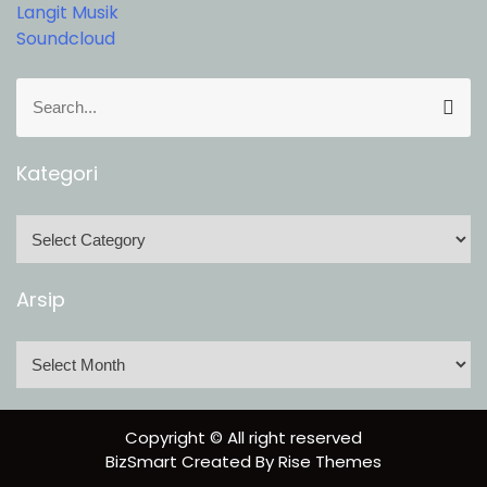
Langit Musik
Soundcloud
S
S
e
e
a
a
r
r
Kategori
c
c
h
h
K
f
a
o
t
Arsip
r
e
:
g
A
o
r
r
s
i
i
Copyright © All right reserved
p
BizSmart
Created By
Rise Themes