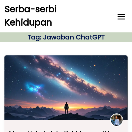
S
Serba-serbi
k
i
Kehidupan
p
t
o
Tag:
Jawaban ChatGPT
c
o
n
t
e
n
t