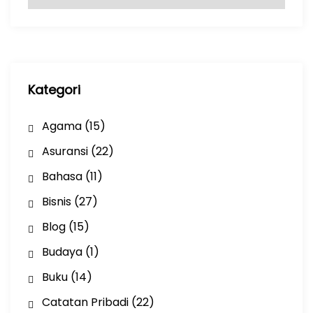
r
s
i
p
Kategori
Agama
(15)
Asuransi
(22)
Bahasa
(11)
Bisnis
(27)
Blog
(15)
Budaya
(1)
Buku
(14)
Catatan Pribadi
(22)