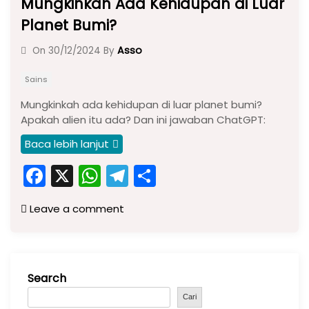
Mungkinkah Ada Kehidupan di Luar
Planet Bumi?
Asso
On
30/12/2024
By
Sains
Mungkinkah ada kehidupan di luar planet bumi?
Apakah alien itu ada? Dan ini jawaban ChatGPT:
Baca lebih lanjut
F
X
W
T
S
a
h
el
h
Leave a comment
c
a
e
ar
e
ts
gr
e
b
A
a
Search
o
p
m
o
p
Cari