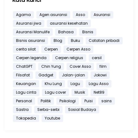
Agama
Agen asuransi
Asso
Asuransi
Asuransi jiwa
asuransi kesehatan
Asuransi Manulife
Bahasa
Bisnis
Bisnis asuransi
Blog
Buku
Catatan pribadi
cerita silat
Cerpen
Cerpen Asso
Cerpen legenda
Cerpen religius
cersil
ChatGPT
Chin Yung
Cover Asso
film
Filsafat
Gadget
Jalan-jalan
Jokowi
Keuangan
Khu Lung
Lagu
Lagu Asso
Lagu cinta
Lagu cover
Musik
Net89
Personal
Politik
Psikologi
Puisi
sains
Sastra
Serba-serbi
Sosial Budaya
Tokopedia
Youtube