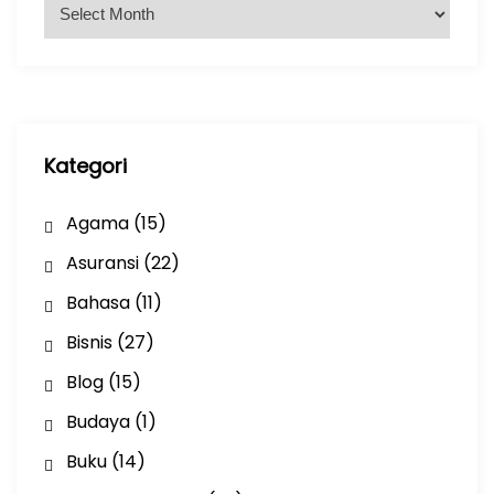
A
r
s
i
p
Kategori
Agama
(15)
Asuransi
(22)
Bahasa
(11)
Bisnis
(27)
Blog
(15)
Budaya
(1)
Buku
(14)