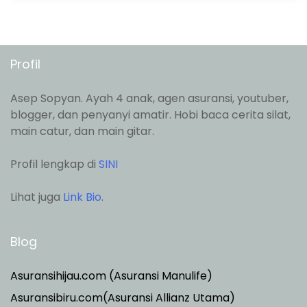
Profil
Asep Sopyan. Ayah 4 anak, agen asuransi, youtuber,
blogger, dan penyanyi amatir. Hobi baca cerita silat,
main catur, dan main gitar.
Profil lengkap di
SINI
Lihat juga
Link Bio
.
Blog
Asuransihijau.com (Asuransi Manulife)
Asuransibiru.com(Asuransi Allianz Utama)