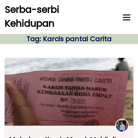
S
Serba-serbi
k
i
Kehidupan
p
t
o
Tag:
Karcis pantai Carita
c
o
n
t
e
n
t