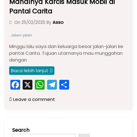
Mahalnya Karcis Masuk Mobil di
Pantai Carita
Asso
On
25/02/2025
By
Jalan-jalan
Minggu lalu saya dan keluarga besar jalan-jalan ke
pantai Carita. Tujuan utamanya mau munggahan
dengan
Baca lebih lanjut
F
X
W
T
S
a
h
el
h
Leave a comment
c
a
e
ar
e
ts
gr
e
b
A
a
Search
o
p
m