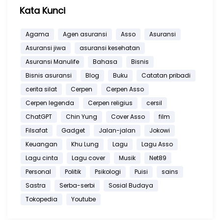
Kata Kunci
Agama
Agen asuransi
Asso
Asuransi
Asuransi jiwa
asuransi kesehatan
Asuransi Manulife
Bahasa
Bisnis
Bisnis asuransi
Blog
Buku
Catatan pribadi
cerita silat
Cerpen
Cerpen Asso
Cerpen legenda
Cerpen religius
cersil
ChatGPT
Chin Yung
Cover Asso
film
Filsafat
Gadget
Jalan-jalan
Jokowi
Keuangan
Khu Lung
Lagu
Lagu Asso
Lagu cinta
Lagu cover
Musik
Net89
Personal
Politik
Psikologi
Puisi
sains
Sastra
Serba-serbi
Sosial Budaya
Tokopedia
Youtube