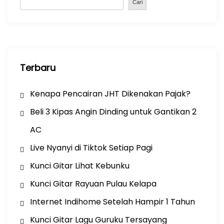
o
p
Cari
k
Terbaru
Kenapa Pencairan JHT Dikenakan Pajak?
Beli 3 Kipas Angin Dinding untuk Gantikan 2
AC
Live Nyanyi di Tiktok Setiap Pagi
Kunci Gitar Lihat Kebunku
Kunci Gitar Rayuan Pulau Kelapa
Internet Indihome Setelah Hampir 1 Tahun
Kunci Gitar Lagu Guruku Tersayang