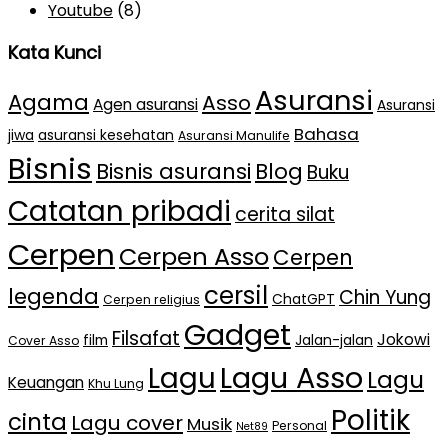
Youtube
(8)
Kata Kunci
Asuransi
Agama
Asso
Agen asuransi
Asuransi
Bahasa
jiwa
asuransi kesehatan
Asuransi Manulife
Bisnis
Bisnis asuransi
Blog
Buku
Catatan pribadi
cerita silat
Cerpen
Cerpen Asso
Cerpen
cersil
legenda
Chin Yung
ChatGPT
Cerpen religius
Gadget
Filsafat
Jokowi
film
Jalan-jalan
Cover Asso
Lagu Asso
Lagu
Lagu
Keuangan
Khu Lung
Politik
cinta
Lagu cover
Musik
Personal
Net89