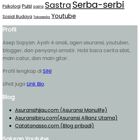
Serba-serbi
Sastra
Puisi
Psikologi
sains
Youtube
Sosial Budaya
Tokopedia
Profil
Asep Sopyan. Ayah 4 anak, agen asuransi, youtuber,
blogger, dan penyanyi amatir. Hobi baca cerita silat,
main catur, dan main gitar.
Profil lengkap di
SINI
Lihat juga
Link Bio
.
Blog
Asuransihijau.com (Asuransi Manulife)
Asuransibiru.com(Asuransi Allianz Utama)
Catatanasso.com (Blog pribadi)
Saluran Youtube