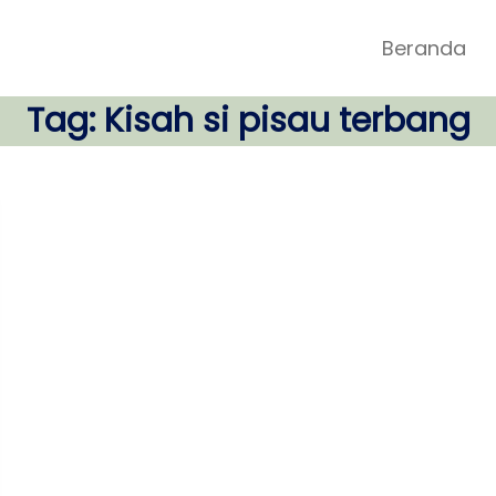
Beranda
Tag:
Kisah si pisau terbang