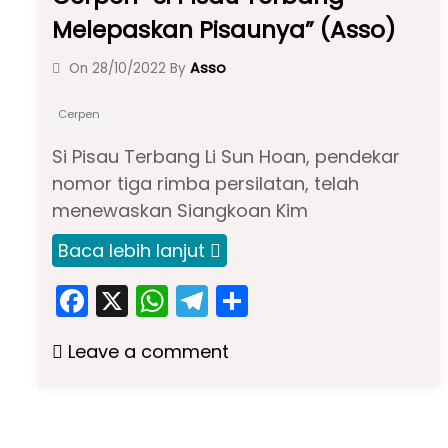
Melepaskan Pisaunya” (Asso)
Asso
On
28/10/2022
By
Cerpen
Si Pisau Terbang Li Sun Hoan, pendekar
nomor tiga rimba persilatan, telah
menewaskan Siangkoan Kim
Baca lebih lanjut
F
X
W
T
S
a
h
el
h
Leave a comment
c
a
e
ar
e
ts
gr
e
b
A
a