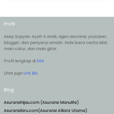
Profil
Asep Sopyan. Ayah 4 anak, agen asuransi, youtuber,
blogger, dan penyanyi amatir. Hobi baca cerita silat,
main catur, dan main gitar.
Profil lengkap di
SINI
Lihat juga
Link Bio
.
Blog
Asuransihijau.com (Asuransi Manulife)
Asuransibiru.com(Asuransi Allianz Utama)