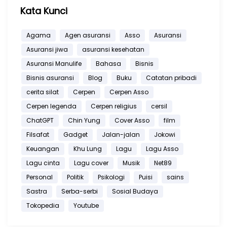
Kata Kunci
Agama
Agen asuransi
Asso
Asuransi
Asuransi jiwa
asuransi kesehatan
Asuransi Manulife
Bahasa
Bisnis
Bisnis asuransi
Blog
Buku
Catatan pribadi
cerita silat
Cerpen
Cerpen Asso
Cerpen legenda
Cerpen religius
cersil
ChatGPT
Chin Yung
Cover Asso
film
Filsafat
Gadget
Jalan-jalan
Jokowi
Keuangan
Khu Lung
Lagu
Lagu Asso
Lagu cinta
Lagu cover
Musik
Net89
Personal
Politik
Psikologi
Puisi
sains
Sastra
Serba-serbi
Sosial Budaya
Tokopedia
Youtube