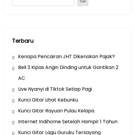
o
p
Cari
k
Terbaru
Kenapa Pencairan JHT Dikenakan Pajak?
Beli 3 Kipas Angin Dinding untuk Gantikan 2
AC
Live Nyanyi di Tiktok Setiap Pagi
Kunci Gitar Lihat Kebunku
Kunci Gitar Rayuan Pulau Kelapa
Internet Indihome Setelah Hampir 1 Tahun
Kunci Gitar Lagu Guruku Tersayang