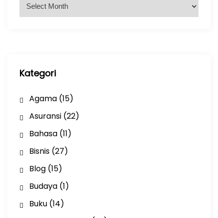
A
r
s
i
p
Kategori
Agama
(15)
Asuransi
(22)
Bahasa
(11)
Bisnis
(27)
Blog
(15)
Budaya
(1)
Buku
(14)