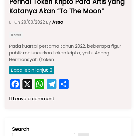
Perihal Token Kripto Para Artis yang
Katanya Akan “To The Moon”
Asso
On
28/03/2022
By
Bisnis
Pada kuartal pertama tahun 2022, beberapa figur
publik meluncurkan token kripto, yaitu Anang
Hermansyah (token
Baca lebih lanjut
F
X
W
T
S
a
h
el
h
Leave a comment
c
a
e
ar
e
ts
gr
e
b
A
a
Search
o
p
m