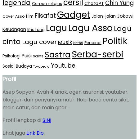
cersil
legenda
Chin Yung
ChatGPT
Cerpen religius
Gadget
Filsafat
Jokowi
film
Jalan-jalan
Cover Asso
Lagu Asso
Lagu
Lagu
Keuangan
Khu Lung
Politik
cinta
Lagu cover
Musik
Personal
Net89
Serba-serbi
Sastra
Puisi
Psikologi
sains
Youtube
Sosial Budaya
Tokopedia
Profil
Asep Sopyan. Ayah 4 anak, agen asuransi, youtuber,
blogger, dan penyanyi amatir. Hobi baca cerita silat,
main catur, dan main gitar.
Profil lengkap di
SINI
Lihat juga
Link Bio
.