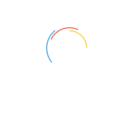
Cersil
(15)
Dongeng
(5)
Ebook
(4)
Film
(12)
Filsafat
(11)
Gadget
(27)
Investasi
(2)
Jalan-jalan
(8)
Jualan
(3)
Keluarga
(3)
Kesehatan
(6)
Keuangan
(9)
Kuliner
(1)