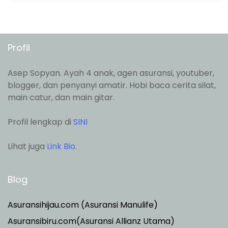
Profil
Asep Sopyan. Ayah 4 anak, agen asuransi, youtuber,
blogger, dan penyanyi amatir. Hobi baca cerita silat,
main catur, dan main gitar.
Profil lengkap di
SINI
Lihat juga
Link Bio
.
Blog
Asuransihijau.com (Asuransi Manulife)
Asuransibiru.com(Asuransi Allianz Utama)