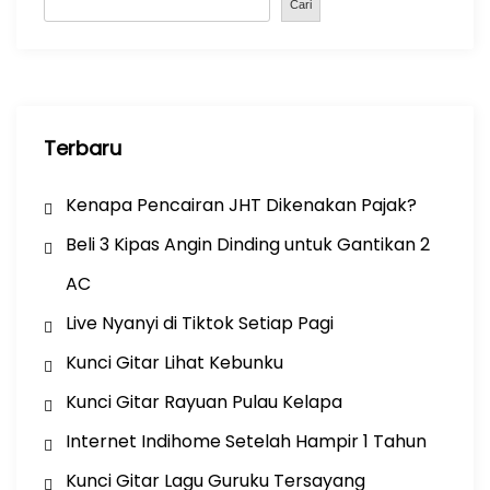
o
p
Cari
k
Terbaru
Kenapa Pencairan JHT Dikenakan Pajak?
Beli 3 Kipas Angin Dinding untuk Gantikan 2
AC
Live Nyanyi di Tiktok Setiap Pagi
Kunci Gitar Lihat Kebunku
Kunci Gitar Rayuan Pulau Kelapa
Internet Indihome Setelah Hampir 1 Tahun
Kunci Gitar Lagu Guruku Tersayang