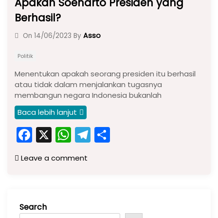
Apakah Soeharto Presiden yang
Berhasil?
Asso
On
14/06/2023
By
Politik
Menentukan apakah seorang presiden itu berhasil
atau tidak dalam menjalankan tugasnya
membangun negara Indonesia bukanlah
Baca lebih lanjut
F
X
W
T
S
a
h
el
h
Leave a comment
c
a
e
ar
e
ts
gr
e
b
A
a
Search
o
p
m