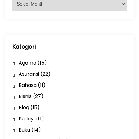
A
r
s
i
p
Kategori
Agama
(15)
Asuransi
(22)
Bahasa
(11)
Bisnis
(27)
Blog
(15)
Budaya
(1)
Buku
(14)