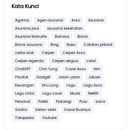
Kata Kunci
Agama
Agen asuransi
Asso
Asuransi
Asuransi jiwa
asuransi kesehatan
Asuransi Manulife
Bahasa
Bisnis
Bisnis asuransi
Blog
Buku
Catatan pribadi
cerita silat
Cerpen
Cerpen Asso
Cerpen legenda
Cerpen religius
cersil
ChatGPT
Chin Yung
Cover Asso
film
Filsafat
Gadget
Jalan-jalan
Jokowi
Keuangan
Khu Lung
Lagu
Lagu Asso
Lagu cinta
Lagu cover
Musik
Net89
Personal
Politik
Psikologi
Puisi
sains
Sastra
Serba-serbi
Sosial Budaya
Tokopedia
Youtube