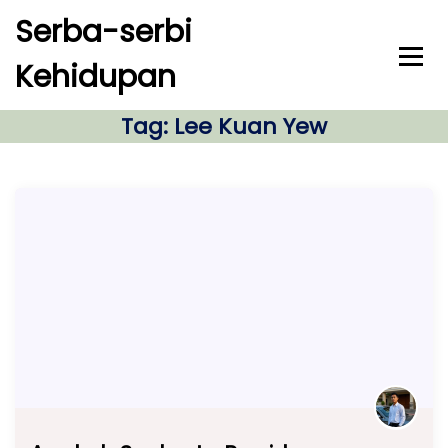
S
Serba-serbi
k
i
Kehidupan
p
t
o
Tag:
Lee Kuan Yew
c
o
n
t
e
n
t