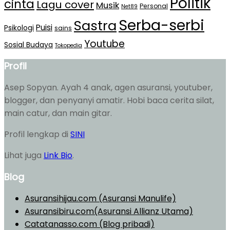
Politik
cinta
Lagu cover
Musik
Personal
Net89
Serba-serbi
Sastra
Puisi
Psikologi
sains
Youtube
Sosial Budaya
Tokopedia
Profil
Asep Sopyan. Ayah 4 anak, agen asuransi, youtuber,
blogger, dan penyanyi amatir. Hobi baca cerita silat,
main catur, dan main gitar.
Profil lengkap di
SINI
Lihat juga
Link Bio
.
Blog
Asuransihijau.com (Asuransi Manulife)
Asuransibiru.com(Asuransi Allianz Utama)
Catatanasso.com (Blog pribadi)