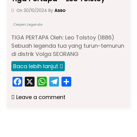
Asso
On
30/10/2024
By
Cerpen Legenda
TIGA PERTAPA Oleh: Leo Tolstoy (1886)
Sebuah legenda tua yang turun-temurun
di distrik Volga SEORANG
Baca lebih lanjut
F
X
W
T
S
a
h
el
h
Leave a comment
c
a
e
ar
e
ts
gr
e
b
A
a
o
p
m