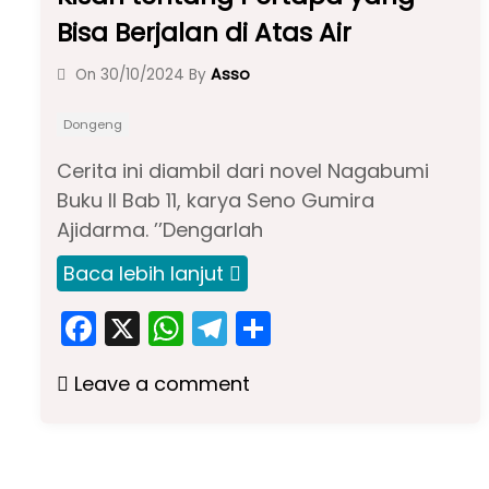
Bisa Berjalan di Atas Air
Asso
On
30/10/2024
By
Dongeng
Cerita ini diambil dari novel Nagabumi
Buku II Bab 11, karya Seno Gumira
Ajidarma. ’’Dengarlah
Baca lebih lanjut
F
X
W
T
S
a
h
el
h
Leave a comment
c
a
e
ar
e
ts
gr
e
b
A
a