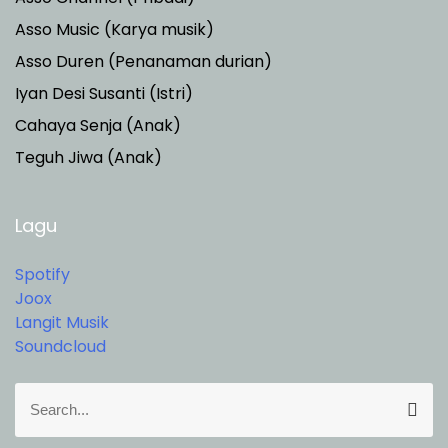
Asso Music (Karya musik)
Asso Duren
(Penanaman durian)
Iyan Desi Susanti (Istri)
Cahaya Senja (Anak)
Teguh Jiwa (Anak)
Lagu
Spotify
Joox
Langit Musik
Soundcloud
S
S
e
e
a
a