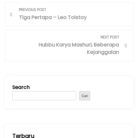
P
PREVIOUS POST
o
Tiga Pertapa – Leo Tolstoy
s
t
NEXT POST
n
Hubbu Karya Mashuri, Beberapa
a
Kejanggalan
v
i
g
a
Search
t
i
Cari
o
n
Terbaru