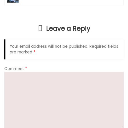
e
ts
gr
e
b
A
a
o
p
m
Leave a Reply
o
p
k
Your email address will not be published.
Required fields
are marked
*
Comment
*