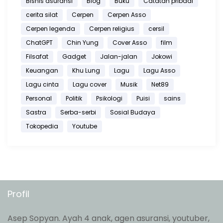
Bisnis asuransi
Blog
Buku
Catatan pribadi
cerita silat
Cerpen
Cerpen Asso
Cerpen legenda
Cerpen religius
cersil
ChatGPT
Chin Yung
Cover Asso
film
Filsafat
Gadget
Jalan-jalan
Jokowi
Keuangan
Khu Lung
Lagu
Lagu Asso
Lagu cinta
Lagu cover
Musik
Net89
Personal
Politik
Psikologi
Puisi
sains
Sastra
Serba-serbi
Sosial Budaya
Tokopedia
Youtube
Profil
Asep Sopyan. Ayah 4 anak, agen asuransi, youtuber,