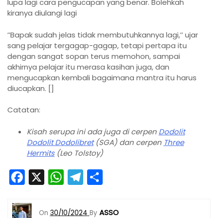
lupa lagi cara pengucapan yang benar. Bolehkah
kiranya diulangi lagi
’’Bapak sudah jelas tidak membutuhkannya lagi,’’ ujar
sang pelajar tergagap-gagap, tetapi pertapa itu
dengan sangat sopan terus memohon, sampai
akhirnya pelajar itu merasa kasihan juga, dan
mengucapkan kembali bagai­mana mantra itu harus
diucapkan. []
Catatan:
Kisah serupa ini ada juga di cerpen
Dodolit
Dodolit Dodolibret
(SGA) dan cerpen
Three
Hermits
(Leo Tolstoy)
F
X
W
T
S
a
h
el
h
c
a
e
ar
ASSO
On
30/10/2024
By