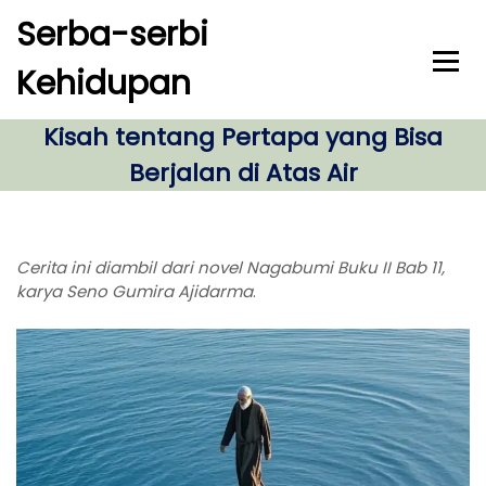
S
Serba-serbi
k
i
Kehidupan
p
t
o
Kisah tentang Pertapa yang Bisa
c
Berjalan di Atas Air
o
n
t
e
Cerita ini diambil dari novel Nagabumi Buku II Bab 11,
n
karya Seno Gumira Ajidarma
.
t