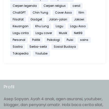
Cerpen legenda
Cerpen religius
cersil
ChatGPT
Chin Yung
Cover Asso
film
Filsafat
Gadget
Jalan-jalan
Jokowi
Keuangan
Khu Lung
Lagu
Lagu Asso
Lagu cinta
Lagu cover
Musik
Net89
Personal
Politik
Psikologi
Puisi
sains
Sastra
Serba-serbi
Sosial Budaya
Tokopedia
Youtube
Profil
Asep Sopyan. Ayah 4 anak, agen asuransi, youtuber,
blogger, dan penyanyi amatir. Hobi baca cerita silat,