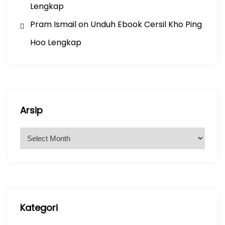
Lengkap
Pram Ismail
on
Unduh Ebook Cersil Kho Ping
Hoo Lengkap
Arsip
A
r
s
i
p
Kategori