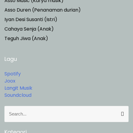
Asso Music (Karya musik)
Asso Duren
(Penanaman durian)
Iyan Desi Susanti (Istri)
Cahaya Senja (Anak)
Teguh Jiwa (Anak)
Lagu
Spotify
Joox
Langit Musik
Soundcloud
S
S
e
e
a
a
r
r
Kategori
c