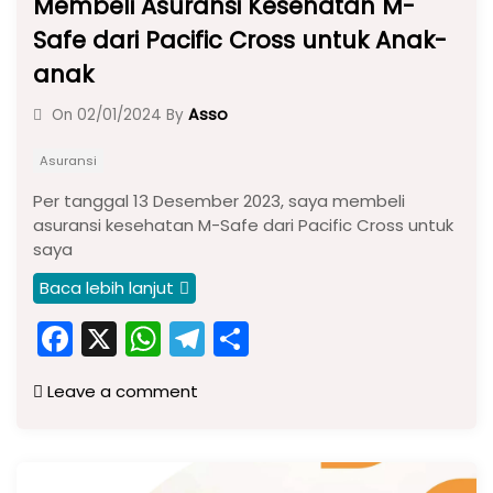
Membeli Asuransi Kesehatan M-
Safe dari Pacific Cross untuk Anak-
anak
Asso
On
02/01/2024
By
Asuransi
Per tanggal 13 Desember 2023, saya membeli
asuransi kesehatan M-Safe dari Pacific Cross untuk
saya
Baca lebih lanjut
F
X
W
T
S
a
h
el
h
Leave a comment
c
a
e
ar
e
ts
gr
e
b
A
a