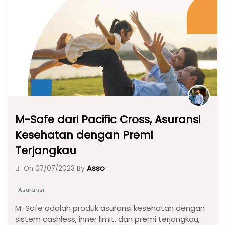
o
p
m
o
p
k
M-Safe dari Pacific Cross, Asuransi
Kesehatan dengan Premi
Terjangkau
Asso
On
07/07/2023
By
Asuransi
M-Safe adalah produk asuransi kesehatan dengan
sistem cashless, inner limit, dan premi terjangkau,