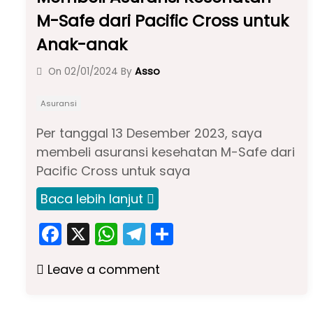
M-Safe dari Pacific Cross untuk
Anak-anak
Asso
On
02/01/2024
By
Asuransi
Per tanggal 13 Desember 2023, saya
membeli asuransi kesehatan M-Safe dari
Pacific Cross untuk saya
Baca lebih lanjut
F
X
W
T
S
a
h
el
h
Leave a comment
c
a
e
ar
e
ts
gr
e