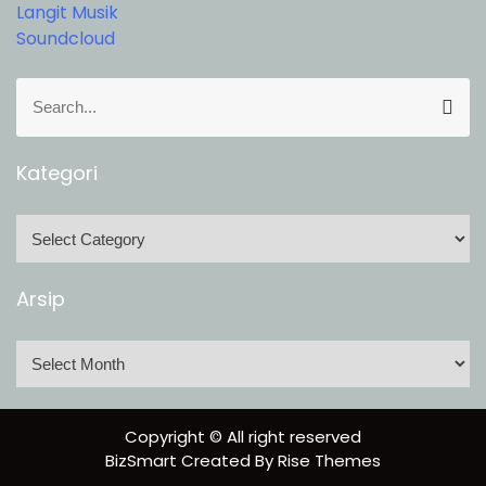
Langit Musik
Soundcloud
S
S
e
e
a
a
r
r
Kategori
c
c
h
h
K
f
a
o
t
Arsip
r
e
:
g
A
o
r
r
s
i
i
Copyright © All right reserved
p
BizSmart
Created By
Rise Themes