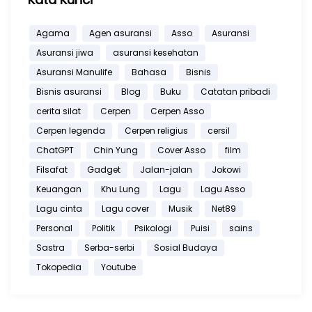
Agama
Agen asuransi
Asso
Asuransi
Asuransi jiwa
asuransi kesehatan
Asuransi Manulife
Bahasa
Bisnis
Bisnis asuransi
Blog
Buku
Catatan pribadi
cerita silat
Cerpen
Cerpen Asso
Cerpen legenda
Cerpen religius
cersil
ChatGPT
Chin Yung
Cover Asso
film
Filsafat
Gadget
Jalan-jalan
Jokowi
Keuangan
Khu Lung
Lagu
Lagu Asso
Lagu cinta
Lagu cover
Musik
Net89
Personal
Politik
Psikologi
Puisi
sains
Sastra
Serba-serbi
Sosial Budaya
Tokopedia
Youtube