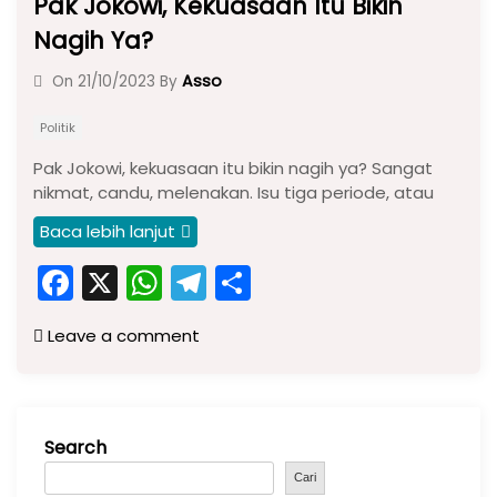
Pak Jokowi, Kekuasaan Itu Bikin
Nagih Ya?
Asso
On
21/10/2023
By
Politik
Pak Jokowi, kekuasaan itu bikin nagih ya? Sangat
nikmat, candu, melenakan. Isu tiga periode, atau
Baca lebih lanjut
F
X
W
T
S
a
h
el
h
Leave a comment
c
a
e
ar
e
ts
gr
e
b
A
a
Search
o
p
m
o
p
Cari