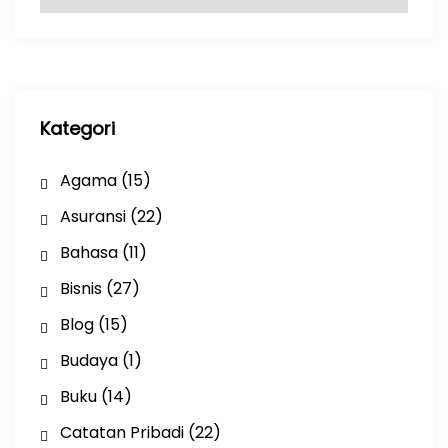
r
s
i
p
Kategori
Agama
(15)
Asuransi
(22)
Bahasa
(11)
Bisnis
(27)
Blog
(15)
Budaya
(1)
Buku
(14)
Catatan Pribadi
(22)