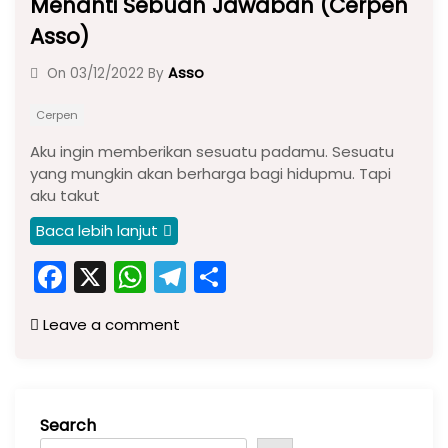
Menanti Sebuah Jawaban (Cerpen
Asso)
Asso
On
03/12/2022
By
Cerpen
Aku ingin memberikan sesuatu padamu. Sesuatu
yang mungkin akan berharga bagi hidupmu. Tapi
aku takut
Baca lebih lanjut
F
X
W
T
S
a
h
el
h
Leave a comment
c
a
e
ar
e
ts
gr
e
b
A
a
Search
o
p
m