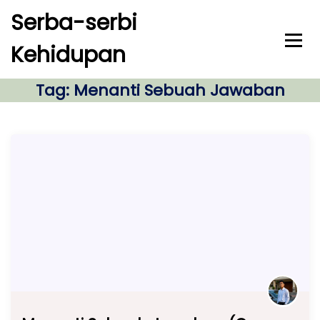
S
Serba-serbi
k
i
Kehidupan
p
t
o
Tag:
Menanti Sebuah Jawaban
c
o
n
t
e
n
t