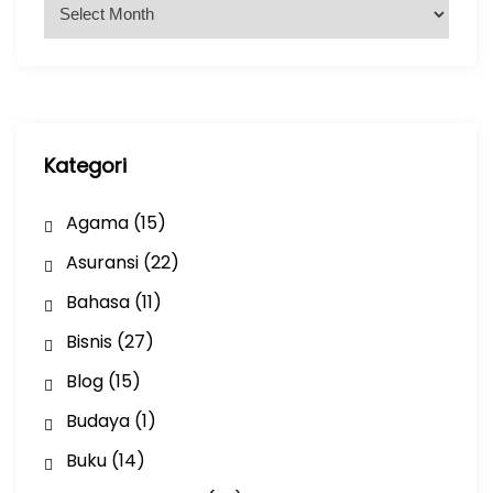
A
r
s
i
p
Kategori
Agama
(15)
Asuransi
(22)
Bahasa
(11)
Bisnis
(27)
Blog
(15)
Budaya
(1)
Buku
(14)