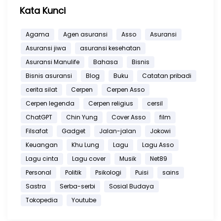
Kata Kunci
Agama
Agen asuransi
Asso
Asuransi
Asuransi jiwa
asuransi kesehatan
Asuransi Manulife
Bahasa
Bisnis
Bisnis asuransi
Blog
Buku
Catatan pribadi
cerita silat
Cerpen
Cerpen Asso
Cerpen legenda
Cerpen religius
cersil
ChatGPT
Chin Yung
Cover Asso
film
Filsafat
Gadget
Jalan-jalan
Jokowi
Keuangan
Khu Lung
Lagu
Lagu Asso
Lagu cinta
Lagu cover
Musik
Net89
Personal
Politik
Psikologi
Puisi
sains
Sastra
Serba-serbi
Sosial Budaya
Tokopedia
Youtube