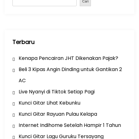
o
p
Cari
k
Terbaru
Kenapa Pencairan JHT Dikenakan Pajak?
Beli 3 Kipas Angin Dinding untuk Gantikan 2
AC
Live Nyanyi di Tiktok Setiap Pagi
Kunci Gitar Lihat Kebunku
Kunci Gitar Rayuan Pulau Kelapa
Internet Indihome Setelah Hampir 1 Tahun
Kunci Gitar Lagu Guruku Tersayang