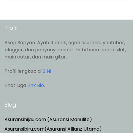
Profil
Asep Sopyan. Ayah 4 anak, agen asuransi, youtuber,
blogger, dan penyanyi amatir. Hobi baca cerita silat,
main catur, dan main gitar.
Profil lengkap di
SINI
Lihat juga
Link Bio
.
Blog
Asuransihijau.com (Asuransi Manulife)
Asuransibiru.com(Asuransi Allianz Utama)