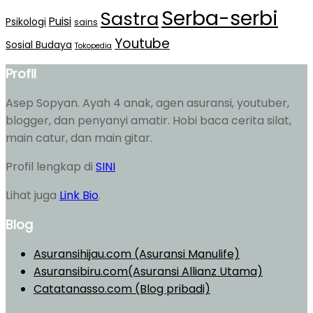
Serba-serbi
Sastra
Puisi
Psikologi
sains
Youtube
Sosial Budaya
Tokopedia
Profil
Asep Sopyan. Ayah 4 anak, agen asuransi, youtuber,
blogger, dan penyanyi amatir. Hobi baca cerita silat,
main catur, dan main gitar.
Profil lengkap di
SINI
Lihat juga
Link Bio
.
Blog
Asuransihijau.com (Asuransi Manulife)
Asuransibiru.com(Asuransi Allianz Utama)
Catatanasso.com (Blog pribadi)