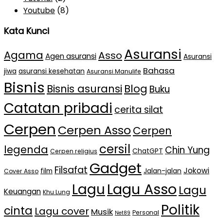
Youtube
(8)
Kata Kunci
Asuransi
Agama
Asso
Agen asuransi
Asuransi
Bahasa
jiwa
asuransi kesehatan
Asuransi Manulife
Bisnis
Bisnis asuransi
Blog
Buku
Catatan pribadi
cerita silat
Cerpen
Cerpen Asso
Cerpen
cersil
legenda
Chin Yung
ChatGPT
Cerpen religius
Gadget
Filsafat
Jokowi
film
Jalan-jalan
Cover Asso
Lagu Asso
Lagu
Lagu
Keuangan
Khu Lung
Politik
cinta
Lagu cover
Musik
Personal
Net89