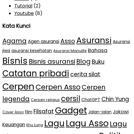
Tutorial
(2)
Youtube
(8)
Kata Kunci
Asuransi
Agama
Asso
Agen asuransi
Asuransi
Bahasa
jiwa
asuransi kesehatan
Asuransi Manulife
Bisnis
Bisnis asuransi
Blog
Buku
Catatan pribadi
cerita silat
Cerpen
Cerpen Asso
Cerpen
cersil
legenda
Chin Yung
ChatGPT
Cerpen religius
Gadget
Filsafat
Jokowi
film
Jalan-jalan
Cover Asso
Lagu Asso
Lagu
Lagu
Keuangan
Khu Lung