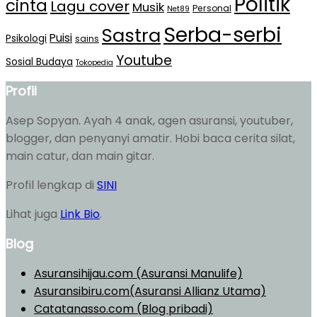
Politik
cinta
Lagu cover
Musik
Personal
Net89
Serba-serbi
Sastra
Puisi
Psikologi
sains
Youtube
Sosial Budaya
Tokopedia
Profil
Asep Sopyan. Ayah 4 anak, agen asuransi, youtuber,
blogger, dan penyanyi amatir. Hobi baca cerita silat,
main catur, dan main gitar.
Profil lengkap di
SINI
Lihat juga
Link Bio
.
Blog
Asuransihijau.com (Asuransi Manulife)
Asuransibiru.com(Asuransi Allianz Utama)
Catatanasso.com (Blog pribadi)