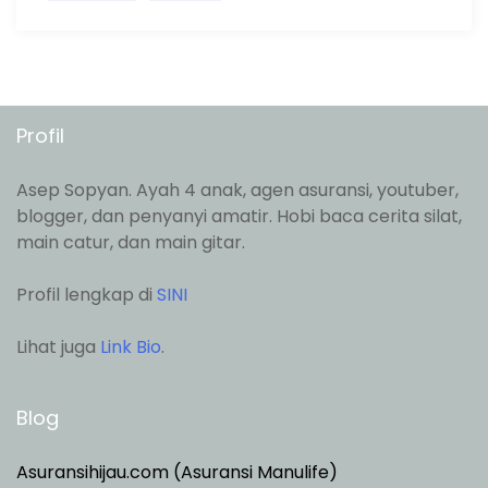
Profil
Asep Sopyan. Ayah 4 anak, agen asuransi, youtuber,
blogger, dan penyanyi amatir. Hobi baca cerita silat,
main catur, dan main gitar.
Profil lengkap di
SINI
Lihat juga
Link Bio
.
Blog
Asuransihijau.com (Asuransi Manulife)