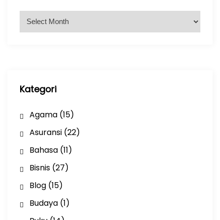
A
r
s
i
p
Kategori
Agama
(15)
Asuransi
(22)
Bahasa
(11)
Bisnis
(27)
Blog
(15)
Budaya
(1)