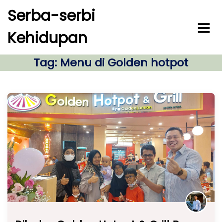
S
Serba-serbi
k
i
Kehidupan
p
t
o
Tag:
Menu di Golden hotpot
c
o
n
t
e
n
t