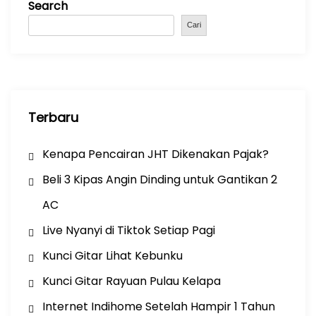
Search
o
p
m
o
p
Cari
k
Terbaru
Kenapa Pencairan JHT Dikenakan Pajak?
Beli 3 Kipas Angin Dinding untuk Gantikan 2
AC
Live Nyanyi di Tiktok Setiap Pagi
Kunci Gitar Lihat Kebunku
Kunci Gitar Rayuan Pulau Kelapa
Internet Indihome Setelah Hampir 1 Tahun