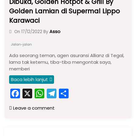
Dibuka, Golden Hotpot & Grill By
Golden Lamian di Supermal Lippo
Karawaci
Asso
On
17/12/2022
By
Jalan-jalan
Ada seorang teman, agen asuransi Allianz di Tegal,
lama tak ketemu, tiba-tiba mengontak saya,
memberi
Baca lebih lanjut
F
X
W
T
S
a
h
el
h
Leave a comment
c
a
e
ar
e
ts
gr
e
b
A
a