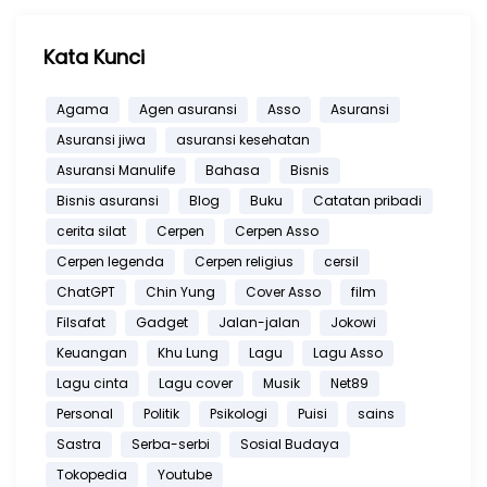
Kata Kunci
Agama
Agen asuransi
Asso
Asuransi
Asuransi jiwa
asuransi kesehatan
Asuransi Manulife
Bahasa
Bisnis
Bisnis asuransi
Blog
Buku
Catatan pribadi
cerita silat
Cerpen
Cerpen Asso
Cerpen legenda
Cerpen religius
cersil
ChatGPT
Chin Yung
Cover Asso
film
Filsafat
Gadget
Jalan-jalan
Jokowi
Keuangan
Khu Lung
Lagu
Lagu Asso
Lagu cinta
Lagu cover
Musik
Net89
Personal
Politik
Psikologi
Puisi
sains
Sastra
Serba-serbi
Sosial Budaya
Tokopedia
Youtube