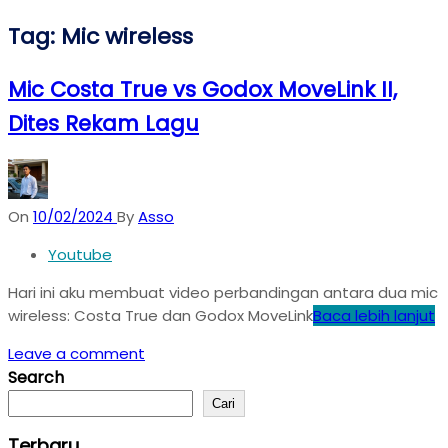
Tag:
Mic wireless
Mic Costa True vs Godox MoveLink II,
Dites Rekam Lagu
On
10/02/2024
By
Asso
Youtube
Hari ini aku membuat video perbandingan antara dua mic
wireless: Costa True dan Godox MoveLink
Baca lebih lanjut
Leave a comment
Search
Cari
Terbaru