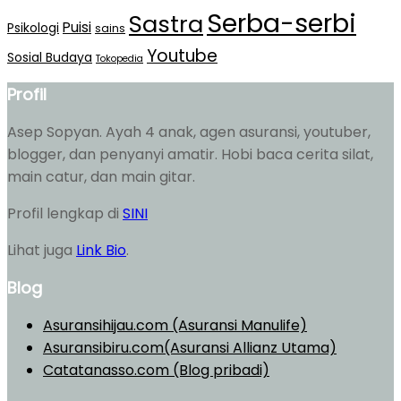
Serba-serbi
Sastra
Puisi
Psikologi
sains
Youtube
Sosial Budaya
Tokopedia
Profil
Asep Sopyan. Ayah 4 anak, agen asuransi, youtuber,
blogger, dan penyanyi amatir. Hobi baca cerita silat,
main catur, dan main gitar.
Profil lengkap di
SINI
Lihat juga
Link Bio
.
Blog
Asuransihijau.com (Asuransi Manulife)
Asuransibiru.com(Asuransi Allianz Utama)
Catatanasso.com (Blog pribadi)