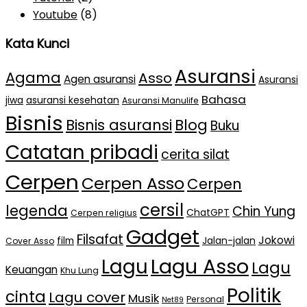
Youtube
(8)
Kata Kunci
Asuransi
Agama
Asso
Agen asuransi
Asuransi
Bahasa
jiwa
asuransi kesehatan
Asuransi Manulife
Bisnis
Bisnis asuransi
Blog
Buku
Catatan pribadi
cerita silat
Cerpen
Cerpen Asso
Cerpen
cersil
legenda
Chin Yung
ChatGPT
Cerpen religius
Gadget
Filsafat
Jokowi
film
Jalan-jalan
Cover Asso
Lagu Asso
Lagu
Lagu
Keuangan
Khu Lung
Politik
cinta
Lagu cover
Musik
Personal
Net89