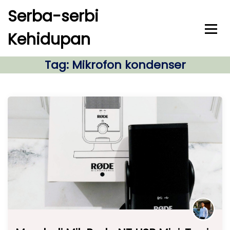
S
Serba-serbi
k
i
Kehidupan
p
t
o
Tag:
Mikrofon kondenser
c
o
n
t
e
n
t