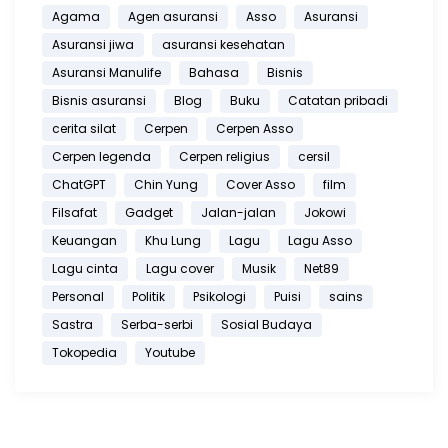
Agama
Agen asuransi
Asso
Asuransi
Asuransi jiwa
asuransi kesehatan
Asuransi Manulife
Bahasa
Bisnis
Bisnis asuransi
Blog
Buku
Catatan pribadi
cerita silat
Cerpen
Cerpen Asso
Cerpen legenda
Cerpen religius
cersil
ChatGPT
Chin Yung
Cover Asso
film
Filsafat
Gadget
Jalan-jalan
Jokowi
Keuangan
Khu Lung
Lagu
Lagu Asso
Lagu cinta
Lagu cover
Musik
Net89
Personal
Politik
Psikologi
Puisi
sains
Sastra
Serba-serbi
Sosial Budaya
Tokopedia
Youtube