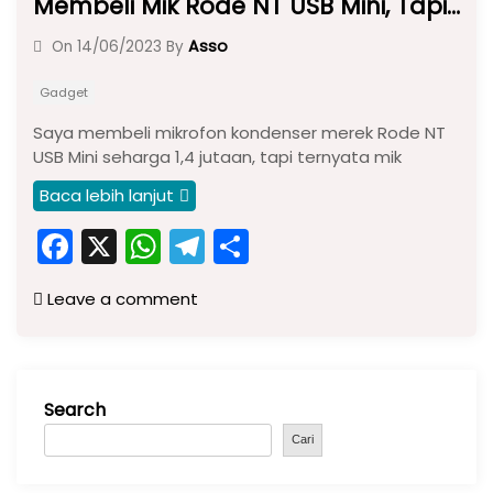
Membeli Mik Rode NT USB Mini, Tapi…
Asso
On
14/06/2023
By
Gadget
Saya membeli mikrofon kondenser merek Rode NT
USB Mini seharga 1,4 jutaan, tapi ternyata mik
Baca lebih lanjut
F
X
W
T
S
a
h
el
h
Leave a comment
c
a
e
ar
e
ts
gr
e
b
A
a
Search
o
p
m
o
p
Cari
k