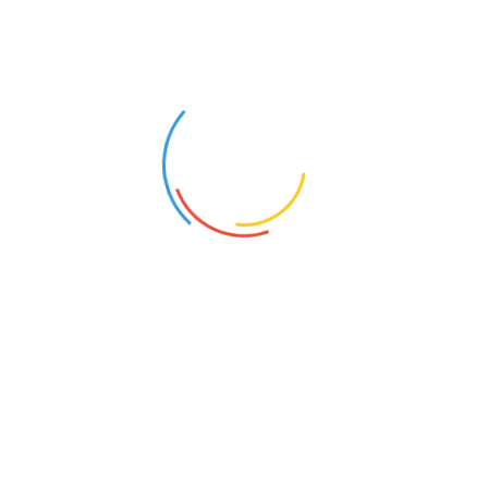
Cersil
(15)
Dongeng
(5)
Ebook
(4)
Film
(12)
Filsafat
(11)
Gadget
(27)
Investasi
(2)
Jalan-jalan
(8)
Jualan
(3)
Keluarga
(3)
Kesehatan
(6)
Keuangan
(9)
Kuliner
(1)