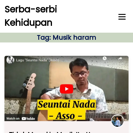
S
Serba-serbi
k
i
Kehidupan
p
t
o
Tag:
Musik haram
c
o
n
t
e
n
t