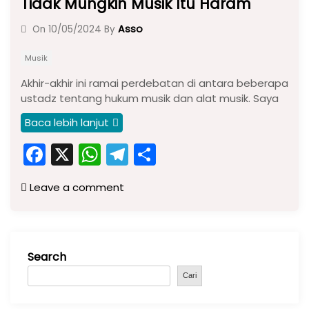
Tidak Mungkin Musik Itu Haram
Asso
On
10/05/2024
By
Musik
Akhir-akhir ini ramai perdebatan di antara beberapa
ustadz tentang hukum musik dan alat musik. Saya
Baca lebih lanjut
F
X
W
T
S
a
h
el
h
Leave a comment
c
a
e
ar
e
ts
gr
e
b
A
a
Search
o
p
m
o
p
Cari
k