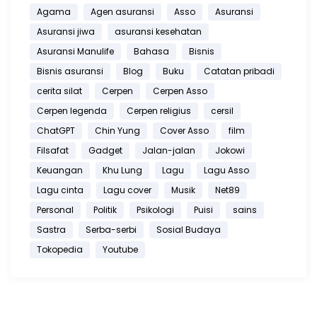
Agama
Agen asuransi
Asso
Asuransi
Asuransi jiwa
asuransi kesehatan
Asuransi Manulife
Bahasa
Bisnis
Bisnis asuransi
Blog
Buku
Catatan pribadi
cerita silat
Cerpen
Cerpen Asso
Cerpen legenda
Cerpen religius
cersil
ChatGPT
Chin Yung
Cover Asso
film
Filsafat
Gadget
Jalan-jalan
Jokowi
Keuangan
Khu Lung
Lagu
Lagu Asso
Lagu cinta
Lagu cover
Musik
Net89
Personal
Politik
Psikologi
Puisi
sains
Sastra
Serba-serbi
Sosial Budaya
Tokopedia
Youtube