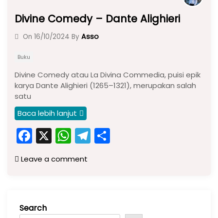
Divine Comedy – Dante Alighieri
Asso
On
16/10/2024
By
Buku
Divine Comedy atau La Divina Commedia, puisi epik
karya Dante Alighieri (1265–1321), merupakan salah
satu
Baca lebih lanjut
F
X
W
T
S
a
h
el
h
Leave a comment
c
a
e
ar
e
ts
gr
e
b
A
a
Search
o
p
m