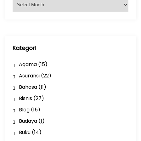
A
r
s
i
p
Kategori
Agama
(15)
Asuransi
(22)
Bahasa
(11)
Bisnis
(27)
Blog
(15)
Budaya
(1)
Buku
(14)