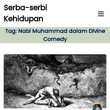
S
Serba-serbi
k
i
Kehidupan
p
t
o
Tag:
Nabi Muhammad dalam Divine
c
Comedy
o
n
t
e
n
t