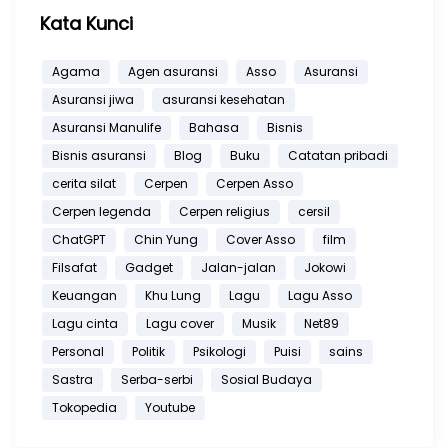
Kata Kunci
Agama
Agen asuransi
Asso
Asuransi
Asuransi jiwa
asuransi kesehatan
Asuransi Manulife
Bahasa
Bisnis
Bisnis asuransi
Blog
Buku
Catatan pribadi
cerita silat
Cerpen
Cerpen Asso
Cerpen legenda
Cerpen religius
cersil
ChatGPT
Chin Yung
Cover Asso
film
Filsafat
Gadget
Jalan-jalan
Jokowi
Keuangan
Khu Lung
Lagu
Lagu Asso
Lagu cinta
Lagu cover
Musik
Net89
Personal
Politik
Psikologi
Puisi
sains
Sastra
Serba-serbi
Sosial Budaya
Tokopedia
Youtube