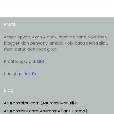
Profil
Asep Sopyan. Ayah 4 anak, agen asuransi, youtuber,
blogger, dan penyanyi amatir. Hobi baca cerita silat,
main catur, dan main gitar.
Profil lengkap di
SINI
Lihat juga
Link Bio
.
Blog
Asuransihijau.com (Asuransi Manulife)
Asuransibiru.com(Asuransi Allianz Utama)