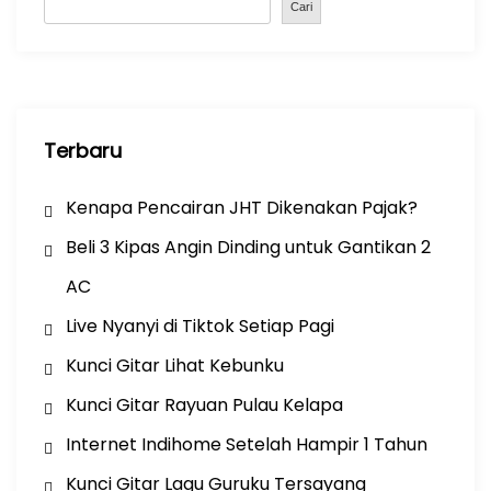
o
p
Cari
k
Terbaru
Kenapa Pencairan JHT Dikenakan Pajak?
Beli 3 Kipas Angin Dinding untuk Gantikan 2
AC
Live Nyanyi di Tiktok Setiap Pagi
Kunci Gitar Lihat Kebunku
Kunci Gitar Rayuan Pulau Kelapa
Internet Indihome Setelah Hampir 1 Tahun
Kunci Gitar Lagu Guruku Tersayang