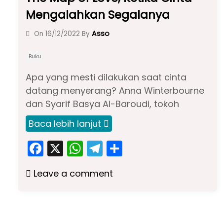
Mengalahkan Segalanya
Asso
On
16/12/2022
By
Buku
Apa yang mesti dilakukan saat cinta
datang menyerang? Anna Winterbourne
dan Syarif Basya Al-Baroudi, tokoh
Baca lebih lanjut
F
X
W
T
S
a
h
el
h
Leave a comment
c
a
e
ar
e
ts
gr
e
b
A
a