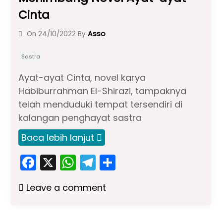
Cinta
Asso
On
24/10/2022
By
Sastra
Ayat-ayat Cinta, novel karya
Habiburrahman El-Shirazi, tampaknya
telah menduduki tempat tersendiri di
kalangan penghayat sastra
Baca lebih lanjut
F
X
W
T
S
a
h
el
h
Leave a comment
c
a
e
ar
e
ts
gr
e