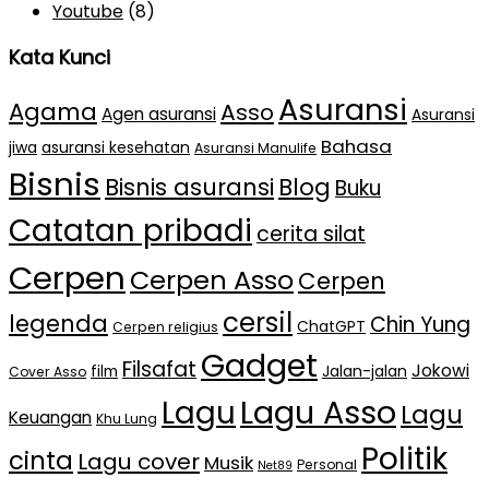
Youtube
(8)
Kata Kunci
Asuransi
Agama
Asso
Agen asuransi
Asuransi
Bahasa
jiwa
asuransi kesehatan
Asuransi Manulife
Bisnis
Bisnis asuransi
Blog
Buku
Catatan pribadi
cerita silat
Cerpen
Cerpen Asso
Cerpen
cersil
legenda
Chin Yung
ChatGPT
Cerpen religius
Gadget
Filsafat
Jokowi
film
Jalan-jalan
Cover Asso
Lagu Asso
Lagu
Lagu
Keuangan
Khu Lung
Politik
cinta
Lagu cover
Musik
Personal
Net89