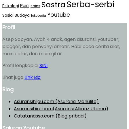
Serba-serbi
Sastra
Puisi
Psikologi
sains
Youtube
Sosial Budaya
Tokopedia
Profil
Asep Sopyan. Ayah 4 anak, agen asuransi, youtuber,
blogger, dan penyanyi amatir. Hobi baca cerita silat,
main catur, dan main gitar.
Profil lengkap di
SINI
Lihat juga
Link Bio
.
Blog
Asuransihijau.com (Asuransi Manulife)
Asuransibiru.com(Asuransi Allianz Utama)
Catatanasso.com (Blog pribadi)
Saluran Youtube