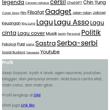
cersil
legenda
Chin Yung
ChatGPT
Cerpen religius
Gadget
Filsafat
Jokowi
film
Jalan-jalan
Cover Asso
Lagu Asso
Lagu
Lagu
Keuangan
Khu Lung
Politik
cinta
Lagu cover
Musik
Personal
Net89
Serba-serbi
Sastra
Puisi
Psikologi
sains
Youtube
Sosial Budaya
Tokopedia
Profil
Asep Sopyan. Ayah 4 anak, agen asuransi, youtuber,
blogger, dan penyanyi amatir. Hobi baca cerita silat,
main catur, dan main gitar.
Profil lengkap di
SINI
Lihat juga
Link Bio
.