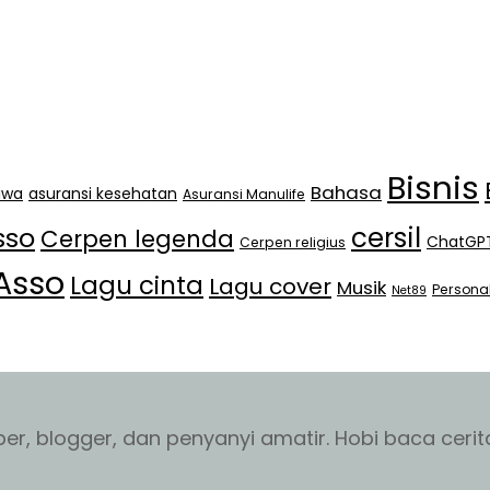
Bisnis
Bahasa
jiwa
asuransi kesehatan
Asuransi Manulife
cersil
sso
Cerpen legenda
ChatGP
Cerpen religius
Asso
Lagu cinta
Lagu cover
Musik
Persona
Net89
r, blogger, dan penyanyi amatir. Hobi baca cerita 