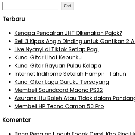
Cari
Terbaru
Kenapa Pencairan JHT Dikenakan Pajak?
Beli 3 Kipas Angin Dinding untuk Gantikan 2 
Live Nyanyi di Tiktok Setiap Pagi
Kunci Gitar Lihat Kebunku
Kunci Gitar Rayuan Pulau Kelapa
Internet Indihome Setelah Hampir 1 Tahun
Kunci Gitar Lagu Guruku Tersayang
Membeli Soundcard Maono PS22
Asuransi Itu Boleh Atau Tidak dalam Pandan
Membeli HP Tecno Camon 50 Pro
Komentar
Bang Pena
on
Unduh Ebook Cersil Kho Ping 