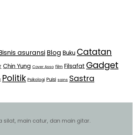
Catatan
Bisnis asuransi
Blog
Buku
Gadget
Chin Yung
Filsafat
T
film
Cover Asso
Politik
Sastra
Puisi
Psikologi
l
sains
silat, main catur, dan main gitar.