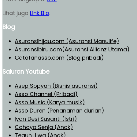
Lihat juga
Link Bio
.
Blog
Asuransihijau.com (Asuransi Manulife)
Asuransibiru.com(Asuransi Allianz Utama)
Catatanasso.com (Blog pribadi)
Saluran Youtube
Asep Sopyan (Bisnis asuransi)
Asso Channel (Pribadi)
Asso Music (Karya musik)
Asso Duren
(Penanaman durian)
Iyan Desi Susanti (Istri)
Cahaya Senja (Anak)
Teguh Jiwa (Anak)