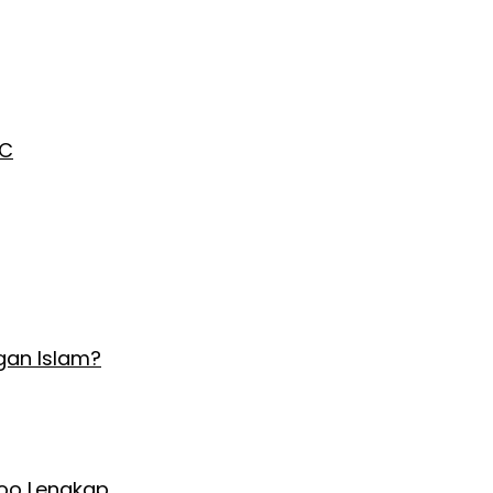
AC
gan Islam?
Hoo Lengkap