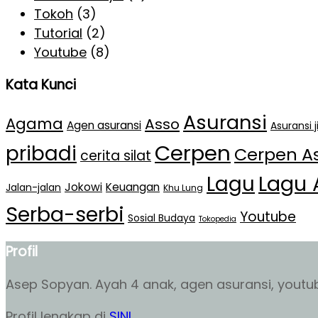
Tokoh
(3)
Tutorial
(2)
Youtube
(8)
Kata Kunci
Asuransi
Agama
Asso
Agen asuransi
Asuransi 
Cerpen
pribadi
Cerpen A
cerita silat
Lagu 
Lagu
Jokowi
Keuangan
Jalan-jalan
Khu Lung
Serba-serbi
Youtube
Sosial Budaya
Tokopedia
Profil
Asep Sopyan. Ayah 4 anak, agen asuransi, youtube
Profil lengkap di
SINI