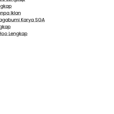
ngkap
npa Iklan
 Nagabumi Karya SGA
ngkap
 Hoo Lengkap