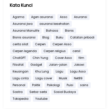
Kata Kunci
Agama
Agen asuransi
Asso
Asuransi
Asuransi jiwa
asuransi kesehatan
Asuransi Manulife
Bahasa
Bisnis
Bisnis asuransi
Blog
Buku
Catatan pribadi
cerita silat
Cerpen
Cerpen Asso
Cerpen legenda
Cerpen religius
cersil
ChatGPT
Chin Yung
Cover Asso
film
Filsafat
Gadget
Jalan-jalan
Jokowi
Keuangan
Khu Lung
Lagu
Lagu Asso
Lagu cinta
Lagu cover
Musik
Net89
Personal
Politik
Psikologi
Puisi
sains
Sastra
Serba-serbi
Sosial Budaya
Tokopedia
Youtube