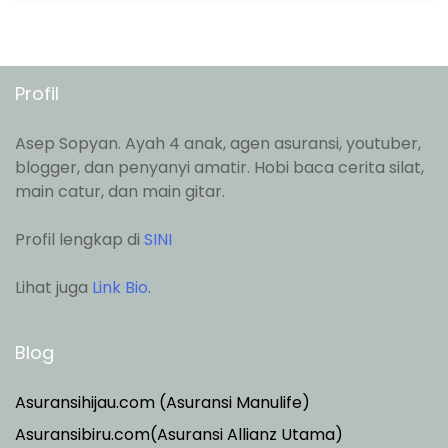
Profil
Asep Sopyan. Ayah 4 anak, agen asuransi, youtuber,
blogger, dan penyanyi amatir. Hobi baca cerita silat,
main catur, dan main gitar.
Profil lengkap di
SINI
Lihat juga
Link Bio
.
Blog
Asuransihijau.com (Asuransi Manulife)
Asuransibiru.com(Asuransi Allianz Utama)