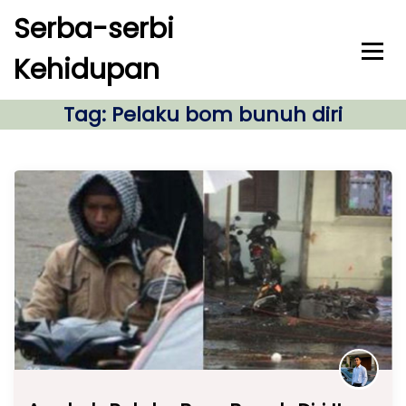
S
Serba-serbi
k
i
Kehidupan
p
t
o
Tag:
Pelaku bom bunuh diri
c
o
n
t
e
n
t