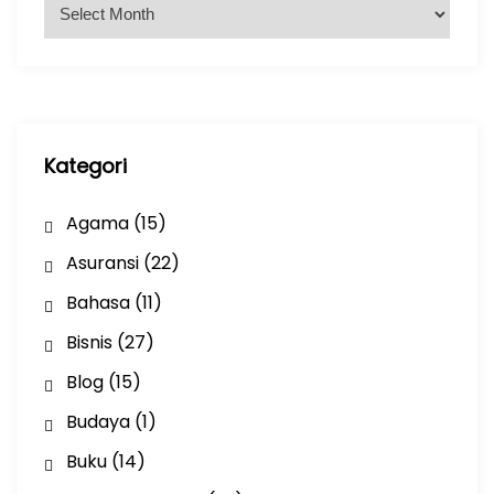
A
r
s
i
p
Kategori
Agama
(15)
Asuransi
(22)
Bahasa
(11)
Bisnis
(27)
Blog
(15)
Budaya
(1)
Buku
(14)