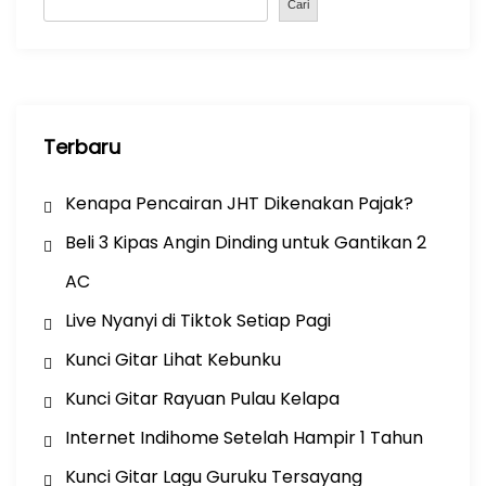
o
p
Cari
k
Terbaru
Kenapa Pencairan JHT Dikenakan Pajak?
Beli 3 Kipas Angin Dinding untuk Gantikan 2
AC
Live Nyanyi di Tiktok Setiap Pagi
Kunci Gitar Lihat Kebunku
Kunci Gitar Rayuan Pulau Kelapa
Internet Indihome Setelah Hampir 1 Tahun
Kunci Gitar Lagu Guruku Tersayang