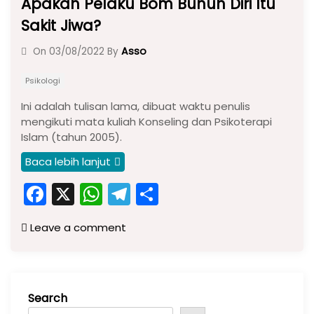
Apakah Pelaku Bom Bunuh Diri Itu
Sakit Jiwa?
Asso
On
03/08/2022
By
Psikologi
Ini adalah tulisan lama, dibuat waktu penulis
mengikuti mata kuliah Konseling dan Psikoterapi
Islam (tahun 2005).
Baca lebih lanjut
F
X
W
T
S
a
h
el
h
Leave a comment
c
a
e
ar
e
ts
gr
e
b
A
a
Search
o
p
m